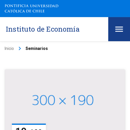
Instituto de Economía
keyboard_arrow_right
Inicio
Seminarios