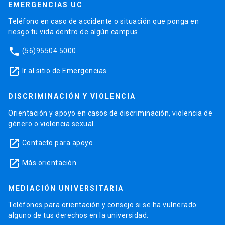
EMERGENCIAS UC
Teléfono en caso de accidente o situación que ponga en
riesgo tu vida dentro de algún campus.
phone
(56)95504 5000
launch
Ir al sitio de Emergencias
DISCRIMINACIÓN Y VIOLENCIA
Orientación y apoyo en casos de discriminación, violencia de
género o violencia sexual.
launch
Contacto para apoyo
launch
Más orientación
MEDIACIÓN UNIVERSITARIA
Teléfonos para orientación y consejo si se ha vulnerado
alguno de tus derechos en la universidad.