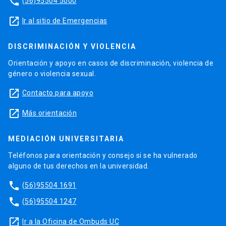
phone
(56)95504 5000
launch
Ir al sitio de Emergencias
DISCRIMINACIÓN Y VIOLENCIA
Orientación y apoyo en casos de discriminación, violencia de
género o violencia sexual.
launch
Contacto para apoyo
launch
Más orientación
MEDIACIÓN UNIVERSITARIA
Teléfonos para orientación y consejo si se ha vulnerado
alguno de tus derechos en la universidad.
phone
(56)95504 1691
phone
(56)95504 1247
launch
Ir a la Oficina de Ombuds UC