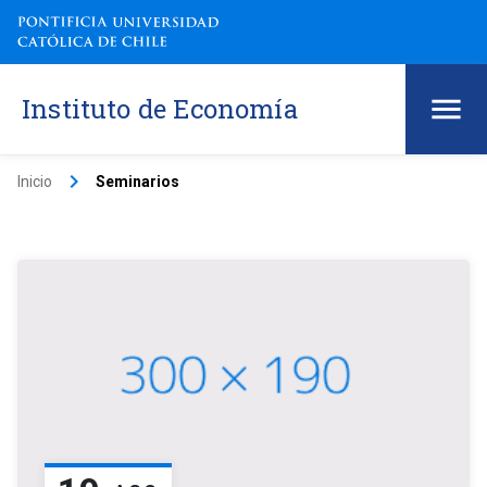
Instituto de Economía
keyboard_arrow_right
Inicio
Seminarios