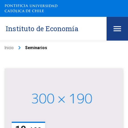
Instituto de Economía
keyboard_arrow_right
Inicio
Seminarios