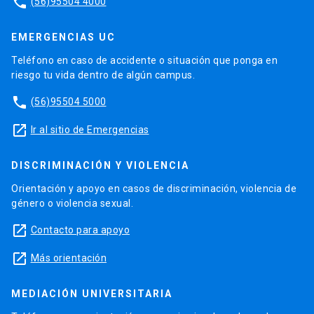
phone
(56)95504 4000
EMERGENCIAS UC
Teléfono en caso de accidente o situación que ponga en
riesgo tu vida dentro de algún campus.
phone
(56)95504 5000
launch
Ir al sitio de Emergencias
DISCRIMINACIÓN Y VIOLENCIA
Orientación y apoyo en casos de discriminación, violencia de
género o violencia sexual.
launch
Contacto para apoyo
launch
Más orientación
MEDIACIÓN UNIVERSITARIA