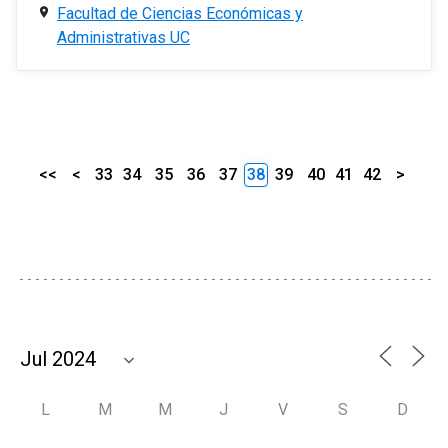
Facultad de Ciencias Económicas y
Administrativas UC
<<
<
33
34
35
36
37
38
39
40
41
42
>
L
M
M
J
V
S
D