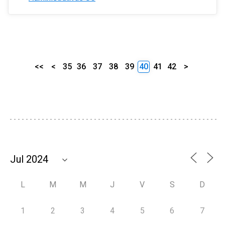
<<
<
35
36
37
38
39
40
41
42
>
L
M
M
J
V
S
D
1
2
3
4
5
6
7