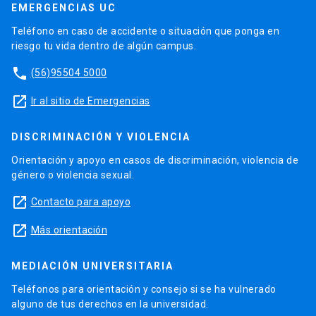
EMERGENCIAS UC
Teléfono en caso de accidente o situación que ponga en
riesgo tu vida dentro de algún campus.
phone
(56)95504 5000
launch
Ir al sitio de Emergencias
DISCRIMINACIÓN Y VIOLENCIA
Orientación y apoyo en casos de discriminación, violencia de
género o violencia sexual.
launch
Contacto para apoyo
launch
Más orientación
MEDIACIÓN UNIVERSITARIA
Teléfonos para orientación y consejo si se ha vulnerado
alguno de tus derechos en la universidad.