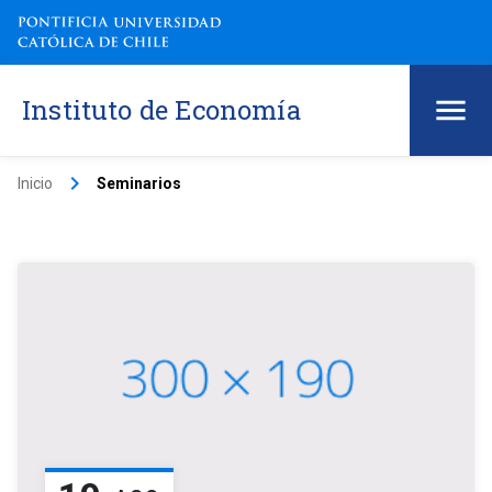
Instituto de Economía
keyboard_arrow_right
Inicio
Seminarios