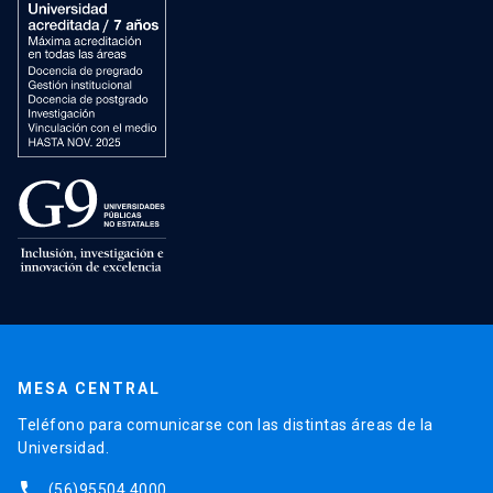
MESA CENTRAL
Teléfono para comunicarse con las distintas áreas de la
Universidad.
phone
(56)95504 4000