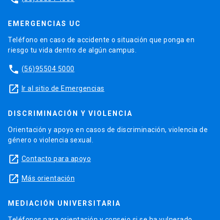
EMERGENCIAS UC
Teléfono en caso de accidente o situación que ponga en
riesgo tu vida dentro de algún campus.
phone
(56)95504 5000
launch
Ir al sitio de Emergencias
DISCRIMINACIÓN Y VIOLENCIA
Orientación y apoyo en casos de discriminación, violencia de
género o violencia sexual.
launch
Contacto para apoyo
launch
Más orientación
MEDIACIÓN UNIVERSITARIA
Teléfonos para orientación y consejo si se ha vulnerado