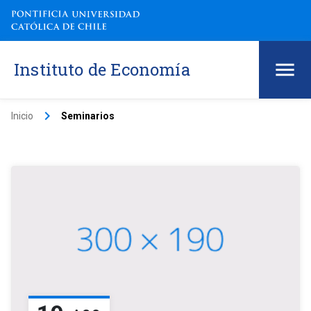
Instituto de Economía
keyboard_arrow_right
Inicio
Seminarios