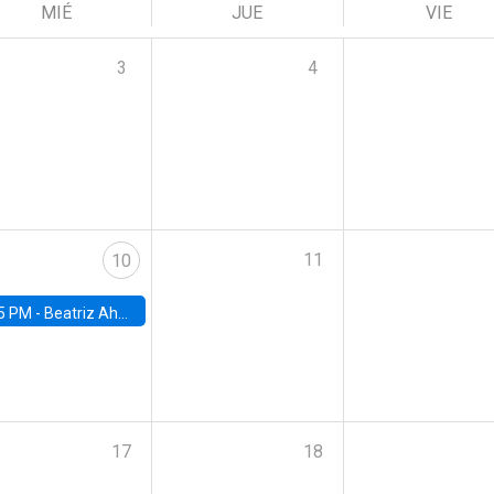
MIÉ
JUE
VIE
3
4
11
10
5 PM -
Beatriz Ahumada, PhD candidate, Universidad de Pittsburgh
17
18