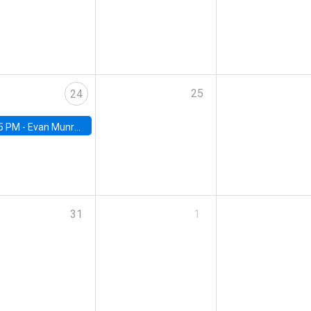
25
24
5 PM -
Evan Munro, Neyman Visiting Assistant Professor in the Department of Statistics at UC Berkeley
31
1