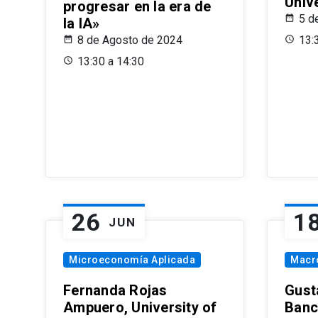
Univ
progresar en la era de
5 d
la IA»
8 de Agosto de 2024
13:
13:30 a 14:30
26
1
JUN
Microeconomía Aplicada
Macr
Fernanda Rojas
Gust
Ampuero, University of
Banc