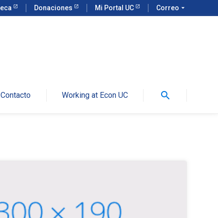
teca
Donaciones
Mi Portal UC
Correo
arrow_drop_down
search
Contacto
Working at Econ UC