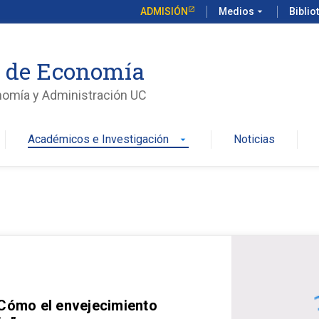
ADMISIÓN
Medios
arrow_drop_down
Biblio
o de Economía
nomía y Administración UC
Académicos e Investigación
Noticias
arrow_drop_down
 Cómo el envejecimiento