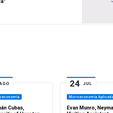
ia”
24
AGO
JUL
oeconomía
Microeconomía Aplicad
án Cubas,
Evan Munro, Neym