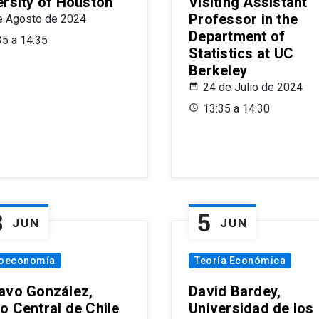
ersity of Houston
Visiting Assistant
Professor in the
e Agosto de 2024
Department of
35 a 14:35
Statistics at UC
Berkeley
24 de Julio de 2024
13:35 a 14:30
8
5
JUN
JUN
oeconomía
Teoría Económica
avo González,
David Bardey,
o Central de Chile
Universidad de los