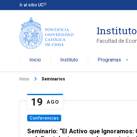
Ir al sitio UC
Institut
Facultad de Eco
Inicio
Instituto
Programas
arrow_drop_down
keyboard_arrow_right
Inicio
Seminarios
19
AGO
Conferencias
Seminario: “El Activo que Ignoramos: