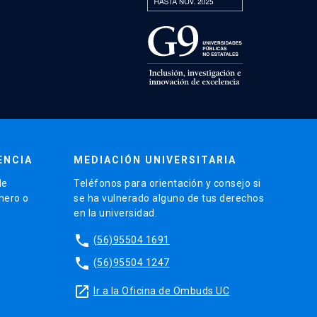
ENCIA
MEDIACIÓN UNIVERSITARIA
de
Teléfonos para orientación y consejo si
énero o
se ha vulnerado alguno de tus derechos
en la universidad.
phone
(56)95504 1691
phone
(56)95504 1247
launch
Ir a la Oficina de Ombuds UC