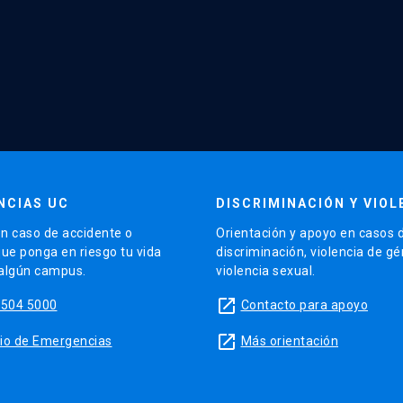
NCIAS UC
DISCRIMINACIÓN Y VIOL
n caso de accidente o
Orientación y apoyo en casos 
que ponga en riesgo tu vida
discriminación, violencia de g
 algún campus.
violencia sexual.
launch
5504 5000
Contacto para apoyo
launch
sitio de Emergencias
Más orientación