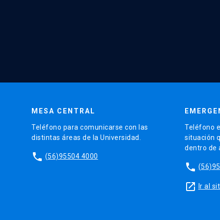
MESA CENTRAL
EMERGE
Teléfono para comunicarse con las
Teléfono e
distintas áreas de la Universidad.
situación 
dentro de
phone
(56)95504 4000
phone
(56)9
launch
Ir al 