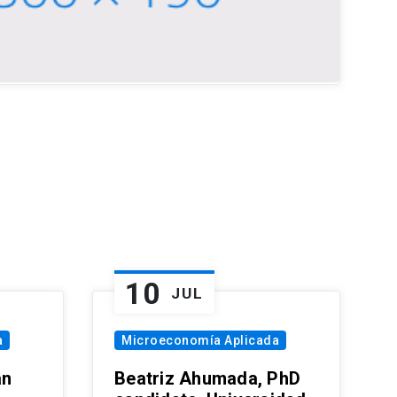
10
JUL
a
Microeconomía Aplicada
an
Beatriz Ahumada, PhD