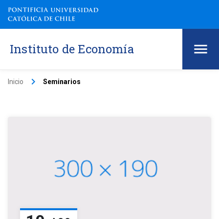
Instituto de Economía
keyboard_arrow_right
Inicio
Seminarios