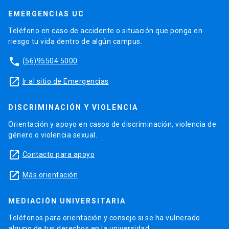
EMERGENCIAS UC
Teléfono en caso de accidente o situación que ponga en
riesgo tu vida dentro de algún campus.
phone
(56)95504 5000
launch
Ir al sitio de Emergencias
DISCRIMINACIÓN Y VIOLENCIA
Orientación y apoyo en casos de discriminación, violencia de
género o violencia sexual.
launch
Contacto para apoyo
launch
Más orientación
MEDIACIÓN UNIVERSITARIA
Teléfonos para orientación y consejo si se ha vulnerado
alguno de tus derechos en la universidad.