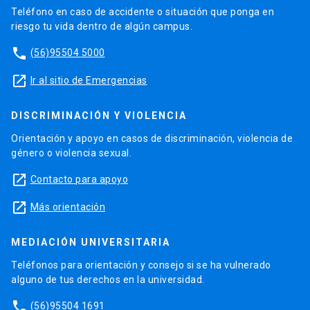
Teléfono en caso de accidente o situación que ponga en
riesgo tu vida dentro de algún campus.
phone
(56)95504 5000
launch
Ir al sitio de Emergencias
DISCRIMINACIÓN Y VIOLENCIA
Orientación y apoyo en casos de discriminación, violencia de
género o violencia sexual.
launch
Contacto para apoyo
launch
Más orientación
MEDIACIÓN UNIVERSITARIA
Teléfonos para orientación y consejo si se ha vulnerado
alguno de tus derechos en la universidad.
phone
(56)95504 1691