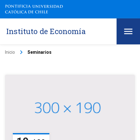
Instituto de Economía
keyboard_arrow_right
Inicio
Seminarios