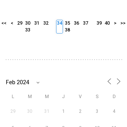
<<
<
29
30
31
32
34
35
36
37
39
40
>
>>
33
38
L
M
M
J
V
S
D
29
30
31
1
2
3
4