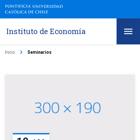
Instituto de Economía
keyboard_arrow_right
Inicio
Seminarios