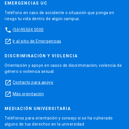
EMERGENCIAS UC
Teléfono en caso de accidente o situación que ponga en
riesgo tu vida dentro de algún campus.
phone
(56)95504 5000
launch
Ir al sitio de Emergencias
DISCRIMINACIÓN Y VIOLENCIA
Orientación y apoyo en casos de discriminación, violencia de
género o violencia sexual.
launch
Contacto para apoyo
launch
Más orientación
MEDIACIÓN UNIVERSITARIA
Teléfonos para orientación y consejo si se ha vulnerado
alguno de tus derechos en la universidad.