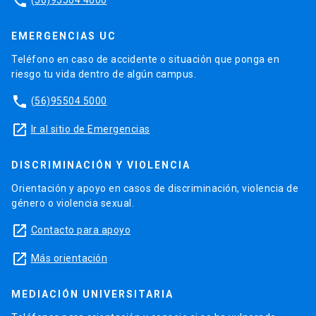
phone
EMERGENCIAS UC
Teléfono en caso de accidente o situación que ponga en
riesgo tu vida dentro de algún campus.
phone
(56)95504 5000
launch
Ir al sitio de Emergencias
DISCRIMINACIÓN Y VIOLENCIA
Orientación y apoyo en casos de discriminación, violencia de
género o violencia sexual.
launch
Contacto para apoyo
launch
Más orientación
MEDIACIÓN UNIVERSITARIA