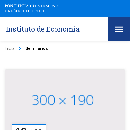
Instituto de Economía
keyboard_arrow_right
Inicio
Seminarios