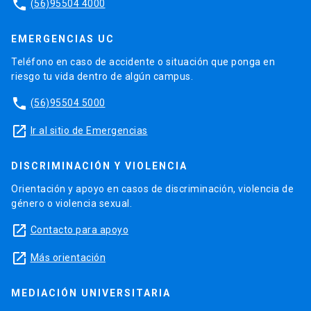
phone
(56)95504 4000
EMERGENCIAS UC
Teléfono en caso de accidente o situación que ponga en
riesgo tu vida dentro de algún campus.
phone
(56)95504 5000
launch
Ir al sitio de Emergencias
DISCRIMINACIÓN Y VIOLENCIA
Orientación y apoyo en casos de discriminación, violencia de
género o violencia sexual.
launch
Contacto para apoyo
launch
Más orientación
MEDIACIÓN UNIVERSITARIA