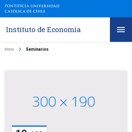
Instituto de Economía
keyboard_arrow_right
Inicio
Seminarios