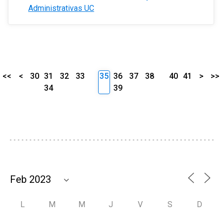
Administrativas UC
<<
<
30
31
32
33
35
36
37
38
40
41
>
>>
34
39
L
M
M
J
V
S
D