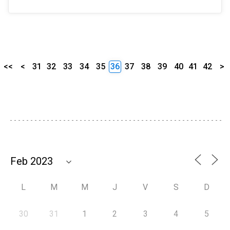
<<
<
31
32
33
34
35
36
37
38
39
40
41
42
>
L
M
M
J
V
S
D
30
31
1
2
3
4
5