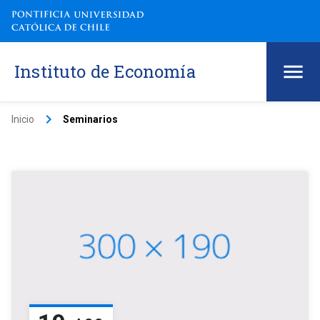
Instituto de Economía
keyboard_arrow_right
Inicio
Seminarios