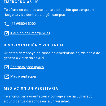
EMERGENCIAS UC
Teléfono en caso de accidente o situación que ponga en
riesgo tu vida dentro de algún campus.
phone
(56)95504 5000
launch
Ir al sitio de Emergencias
DISCRIMINACIÓN Y VIOLENCIA
Orientación y apoyo en casos de discriminación, violencia de
género o violencia sexual.
launch
Contacto para apoyo
launch
Más orientación
MEDIACIÓN UNIVERSITARIA
Teléfonos para orientación y consejo si se ha vulnerado
alguno de tus derechos en la universidad.