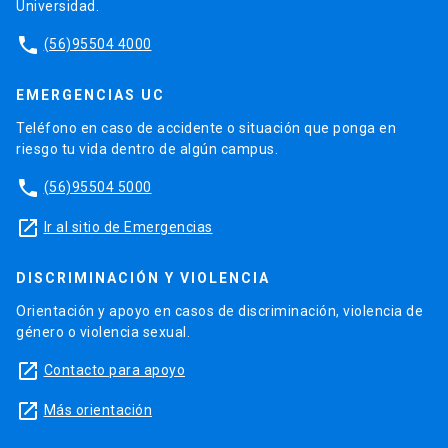
Universidad.
phone
(56)95504 4000
EMERGENCIAS UC
Teléfono en caso de accidente o situación que ponga en
riesgo tu vida dentro de algún campus.
phone
(56)95504 5000
launch
Ir al sitio de Emergencias
DISCRIMINACIÓN Y VIOLENCIA
Orientación y apoyo en casos de discriminación, violencia de
género o violencia sexual.
launch
Contacto para apoyo
launch
Más orientación