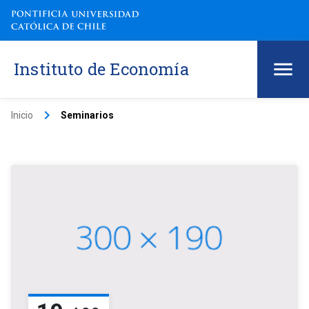
Instituto de Economía
keyboard_arrow_right
Inicio
Seminarios