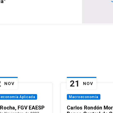
ia”
2
21
NOV
NOV
oeconomía Aplicada
Macroeconomía
 Rocha, FGV EAESP
Carlos Rondón Mor