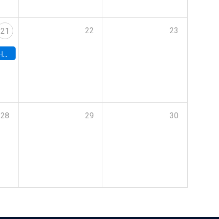
22
23
21
hile
28
29
30