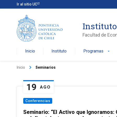
Ir al sitio UC
Institut
Facultad de Eco
Inicio
Instituto
Programas
arrow_drop_down
keyboard_arrow_right
Inicio
Seminarios
19
AGO
Conferencias
Seminario: “El Activo que Ignoramos: