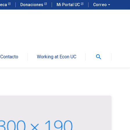
teca
Donaciones
Mi Portal UC
Correo
arrow_drop_down
search
Contacto
Working at Econ UC