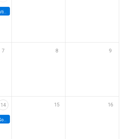
 Board
7
8
9
15
16
14
e Chile