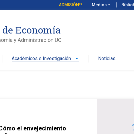
ADMISIÓN
Medios
arrow_drop_down
Biblio
o de Economía
nomía y Administración UC
Académicos e Investigación
Noticias
arrow_drop_down
 Cómo el envejecimiento