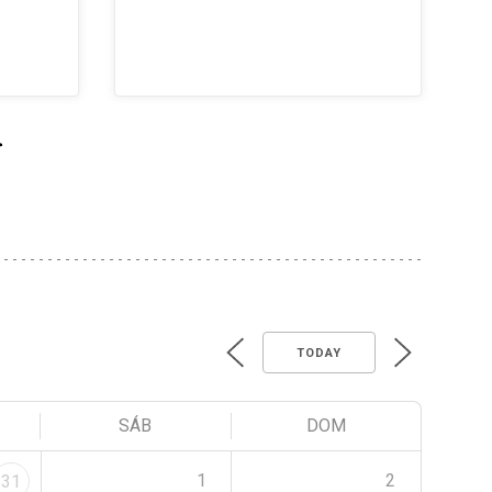
>
TODAY
SÁB
DOM
1
2
31