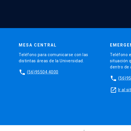
MESA CENTRAL
EMERGE
Teléfono para comunicarse con las
Teléfono e
distintas áreas de la Universidad.
situación 
dentro de
phone
(56)95504 4000
phone
(56)9
launch
Ir al 