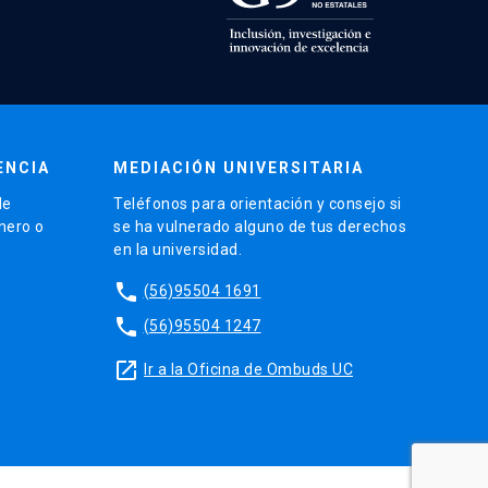
ENCIA
MEDIACIÓN UNIVERSITARIA
de
Teléfonos para orientación y consejo si
énero o
se ha vulnerado alguno de tus derechos
en la universidad.
phone
(56)95504 1691
phone
(56)95504 1247
launch
Ir a la Oficina de Ombuds UC