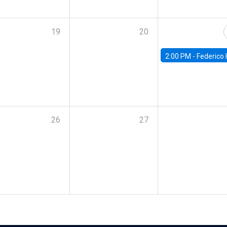
19
20
2:00 PM -
Federico Huneeus - Banco Central de C
26
27