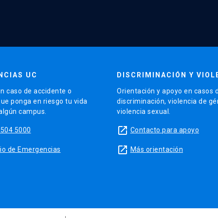
NCIAS UC
DISCRIMINACIÓN Y VIOL
n caso de accidente o
Orientación y apoyo en casos 
que ponga en riesgo tu vida
discriminación, violencia de g
 algún campus.
violencia sexual.
launch
5504 5000
Contacto para apoyo
launch
sitio de Emergencias
Más orientación