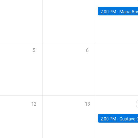
2:00 PM -
Maria Aristizabal-Ramirez, FED
5
6
12
13
2:00 PM -
Gustavo González - Banco Central d