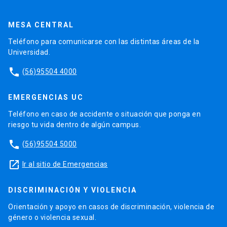
MESA CENTRAL
Teléfono para comunicarse con las distintas áreas de la
Universidad.
phone
(56)95504 4000
EMERGENCIAS UC
Teléfono en caso de accidente o situación que ponga en
riesgo tu vida dentro de algún campus.
phone
(56)95504 5000
launch
Ir al sitio de Emergencias
DISCRIMINACIÓN Y VIOLENCIA
Orientación y apoyo en casos de discriminación, violencia de
género o violencia sexual.