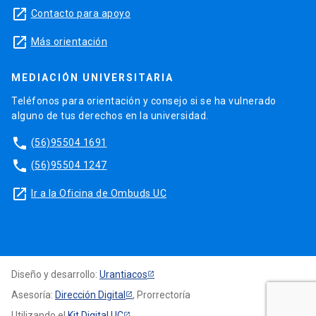
launch
Contacto para apoyo
launch
Más orientación
MEDIACIÓN UNIVERSITARIA
Teléfonos para orientación y consejo si se ha vulnerado
alguno de tus derechos en la universidad.
phone
(56)95504 1691
phone
(56)95504 1247
launch
Ir a la Oficina de Ombuds UC
Diseño y desarrollo:
Urantiacos
Asesoría:
Dirección Digital
, Prorrectoría
Utilizando el
Kit Digital UC