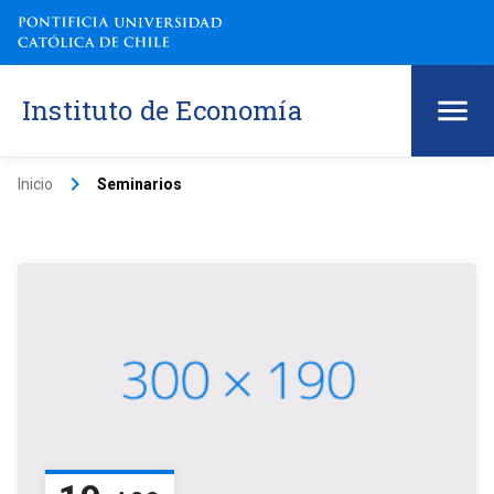
Instituto de Economía
keyboard_arrow_right
Inicio
Seminarios