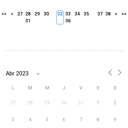
<<
<
27
28
29
30
32
33
34
35
37
38
>
>>
31
36
L
M
M
J
V
S
D
27
28
29
30
1
2
31
3
4
5
6
7
8
9