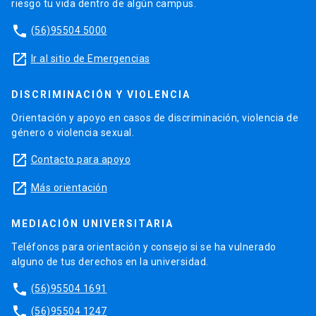
riesgo tu vida dentro de algún campus.
phone
(56)95504 5000
launch
Ir al sitio de Emergencias
DISCRIMINACIÓN Y VIOLENCIA
Orientación y apoyo en casos de discriminación, violencia de
género o violencia sexual.
launch
Contacto para apoyo
launch
Más orientación
MEDIACIÓN UNIVERSITARIA
Teléfonos para orientación y consejo si se ha vulnerado
alguno de tus derechos en la universidad.
phone
(56)95504 1691
phone
(56)95504 1247