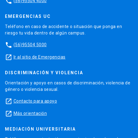
phone
(56)95504 4000
EMERGENCIAS UC
Teléfono en caso de accidente o situación que ponga en
riesgo tu vida dentro de algún campus.
phone
(56)95504 5000
launch
Ir al sitio de Emergencias
DISCRIMINACIÓN Y VIOLENCIA
Orientación y apoyo en casos de discriminación, violencia de
género o violencia sexual.
launch
Contacto para apoyo
launch
Más orientación
MEDIACIÓN UNIVERSITARIA