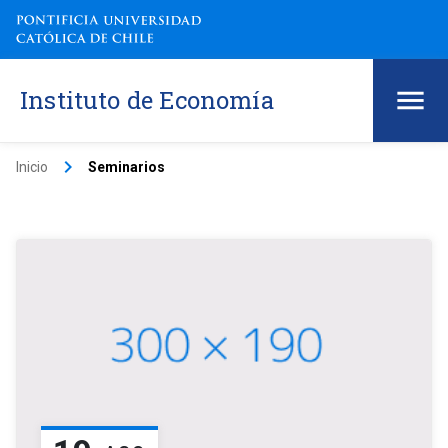
Instituto de Economía
keyboard_arrow_right
Inicio
Seminarios