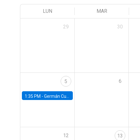
LUN
MAR
29
30
6
5
1:35 PM -
Germán Cubas, University of Houston
12
13