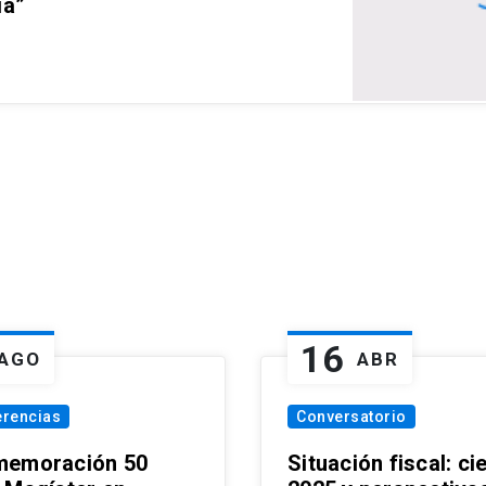
ia”
16
AGO
ABR
erencias
Conversatorio
emoración 50
Situación fiscal: ci