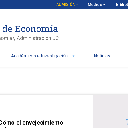
ADMISIÓN
Medios
arrow_drop_down
Biblio
o de Economía
nomía y Administración UC
Académicos e Investigación
Noticias
arrow_drop_down
 Cómo el envejecimiento