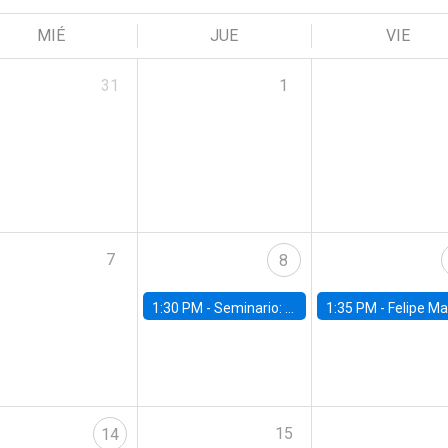
MIÉ
JUE
VIE
31
1
7
8
1:30 PM -
Seminario: “Recuperando la humanidad para progresar en la era de la IA»
1:35 PM -
Felipe Martínez, alumno Doctorado en Ec
15
14