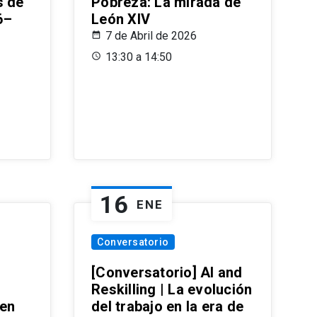
s de
Pobreza: La mirada de
6–
León XIV
7 de Abril de 2026
13:30 a 14:50
16
ENE
Conversatorio
[Conversatorio] AI and
Reskilling | La evolución
 en
del trabajo en la era de