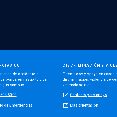
NCIAS UC
DISCRIMINACIÓN Y VIOL
n caso de accidente o
Orientación y apoyo en casos 
que ponga en riesgo tu vida
discriminación, violencia de g
 algún campus.
violencia sexual.
launch
5504 5000
Contacto para apoyo
launch
sitio de Emergencias
Más orientación