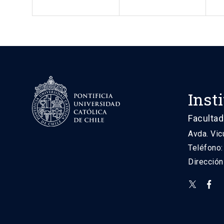
Inst
Facultad
Avda. Vic
Teléfono
Direcció