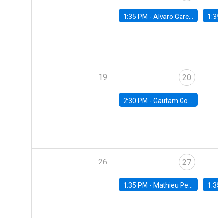
1:35 PM -
Alvaro Garcia-Marin, Universidad de Los Andes
1:3
19
20
2:30 PM -
Gautam Gowrisankaran, Columbia University
26
27
1:35 PM -
Mathieu Pedemonte, IDB
1:3