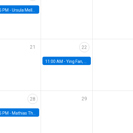
5 PM -
Ursula Mello, Insper - Institute of Education and Research
21
22
11:00 AM -
Ying Fan, University of Michigan
29
28
5 PM -
Mathias Thoenig, University of Lausanne