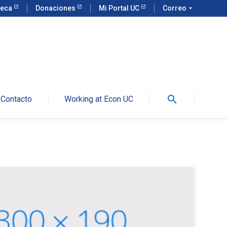
teca
Donaciones
Mi Portal UC
Correo
arrow_drop_down
search
Contacto
Working at Econ UC