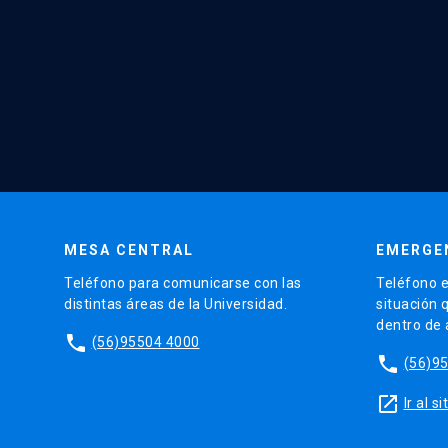
MESA CENTRAL
EMERGE
Teléfono para comunicarse con las
Teléfono e
distintas áreas de la Universidad.
situación 
dentro de
phone
(56)95504 4000
phone
(56)9
launch
Ir al 