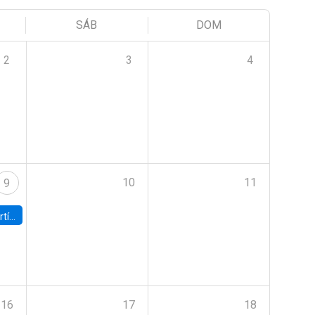
SÁB
DOM
2
3
4
10
11
9
onomía UC
16
17
18