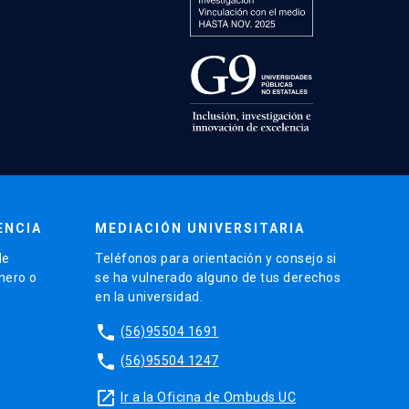
ENCIA
MEDIACIÓN UNIVERSITARIA
de
Teléfonos para orientación y consejo si
énero o
se ha vulnerado alguno de tus derechos
en la universidad.
phone
(56)95504 1691
phone
(56)95504 1247
launch
Ir a la Oficina de Ombuds UC