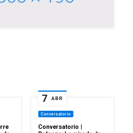
7
ABR
Conversatorio
erre
Conversatorio |