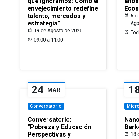
que Ignoramos: Cómo el
años
envejecimiento redefine
Econ
talento, mercados y
6 d
estrategia”
Ago
19 de Agosto de 2026
Todo
09:00 a 11:00
24
1
MAR
Conversatorio
Micr
Conversatorio:
Nano
“Pobreza y Educación:
Berk
Perspectivas y
18 