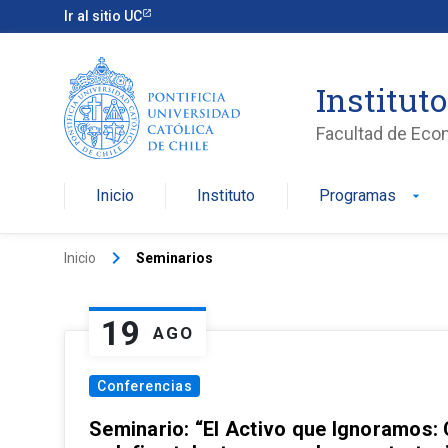
Ir al sitio UC
Institut
Facultad de Eco
Inicio
Instituto
Programas
arrow_drop_down
keyboard_arrow_right
Inicio
Seminarios
19
AGO
Conferencias
Seminario: “El Activo que Ignoramos: