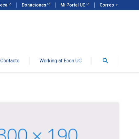
teca
Donaciones
Mi Portal UC
Correo
arrow_drop_down
search
Contacto
Working at Econ UC