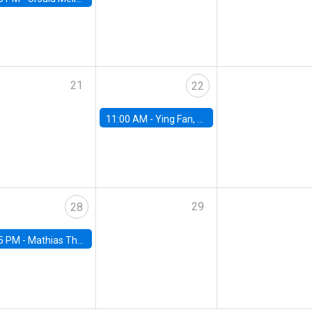
21
22
11:00 AM -
Ying Fan, University of Michigan
29
28
5 PM -
Mathias Thoenig, University of Lausanne