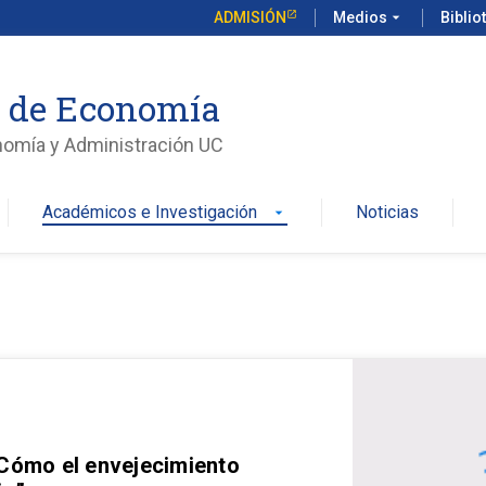
ADMISIÓN
Medios
arrow_drop_down
Biblio
o de Economía
nomía y Administración UC
Académicos e Investigación
Noticias
arrow_drop_down
 Cómo el envejecimiento