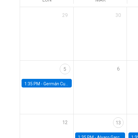
29
30
6
5
1:35 PM -
Germán Cubas, University of Houston
12
13
1:35 PM -
Alvaro Garcia-Marin, Universidad de Los Andes
1:3