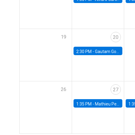
19
20
2:30 PM -
Gautam Gowrisankaran, Columbia University
26
27
1:35 PM -
Mathieu Pedemonte, IDB
1:3