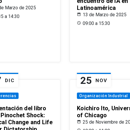
o
encuentro de IA en
Latinoamérica
de Marzo de 2025
13 de Marzo de 2025
35 a 14:30
09:00 a 15:30
7
25
DIC
NOV
erencias
Organización Industrial
ntación del libro
Koichiro Ito, Univer
 Pinochet Shock:
of Chicago
cal Change and Life
25 de Noviembre de 2
r Dictatorship