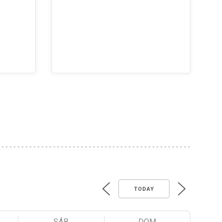
TODAY
SÁB
DOM