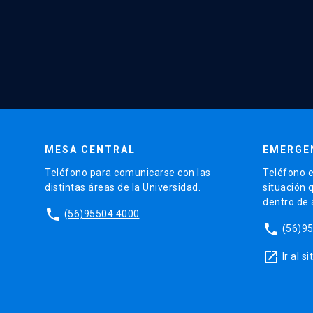
MESA CENTRAL
EMERGE
Teléfono para comunicarse con las
Teléfono e
distintas áreas de la Universidad.
situación 
dentro de
phone
(56)95504 4000
phone
(56)9
launch
Ir al 