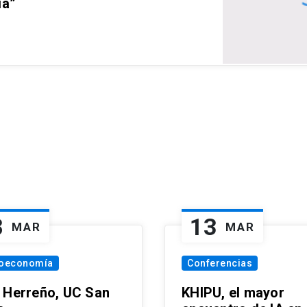
ia”
8
13
MAR
MAR
oeconomía
Conferencias
 Herreño, UC San
KHIPU, el mayor