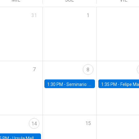
31
1
7
8
1:30 PM -
Seminario: “Recuperando la humanidad para progresar en la era de la IA»
1:35 PM -
Felipe Martínez, alumno Doctorado en Ec
15
14
5 PM -
Ursula Mello, Insper - Institute of Education and Research