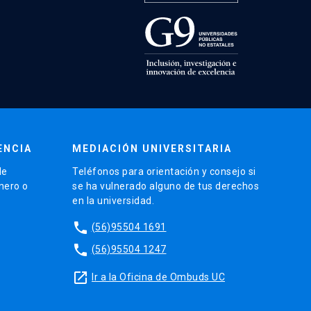
ENCIA
MEDIACIÓN UNIVERSITARIA
de
Teléfonos para orientación y consejo si
énero o
se ha vulnerado alguno de tus derechos
en la universidad.
phone
(56)95504 1691
phone
(56)95504 1247
launch
Ir a la Oficina de Ombuds UC