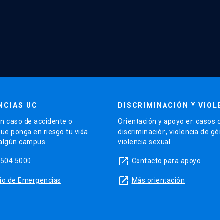
NCIAS UC
DISCRIMINACIÓN Y VIOL
n caso de accidente o
Orientación y apoyo en casos 
que ponga en riesgo tu vida
discriminación, violencia de g
 algún campus.
violencia sexual.
launch
5504 5000
Contacto para apoyo
launch
sitio de Emergencias
Más orientación