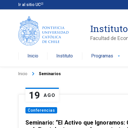
Ir al sitio UC
Institut
Facultad de Eco
Inicio
Instituto
Programas
arrow_drop_down
keyboard_arrow_right
Inicio
Seminarios
19
AGO
Conferencias
Seminario: “El Activo que Ignoramos: