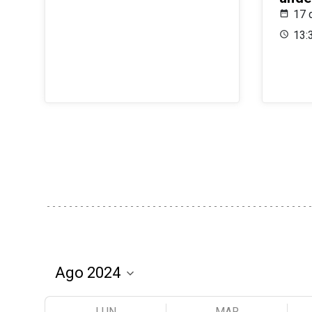
17 
13:
LUN
MAR