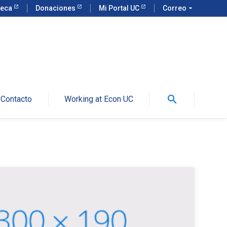
teca
Donaciones
Mi Portal UC
Correo
arrow_drop_down
search
Contacto
Working at Econ UC