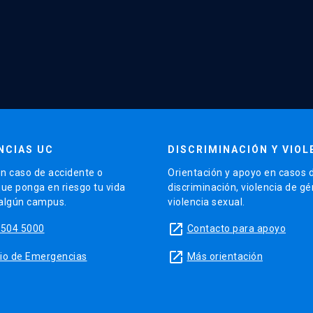
NCIAS UC
DISCRIMINACIÓN Y VIOL
n caso de accidente o
Orientación y apoyo en casos 
que ponga en riesgo tu vida
discriminación, violencia de g
 algún campus.
violencia sexual.
launch
5504 5000
Contacto para apoyo
launch
sitio de Emergencias
Más orientación