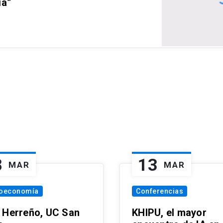
ia”
8
13
MAR
MAR
oeconomía
Conferencias
 Herreño, UC San
KHIPU, el mayor