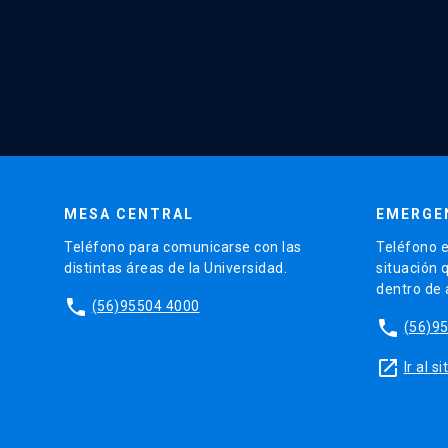
MESA CENTRAL
EMERGE
Teléfono para comunicarse con las
Teléfono e
distintas áreas de la Universidad.
situación 
dentro de
phone
(56)95504 4000
phone
(56)9
launch
Ir al 