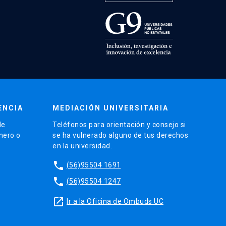
ENCIA
MEDIACIÓN UNIVERSITARIA
de
Teléfonos para orientación y consejo si
énero o
se ha vulnerado alguno de tus derechos
en la universidad.
phone
(56)95504 1691
phone
(56)95504 1247
launch
Ir a la Oficina de Ombuds UC