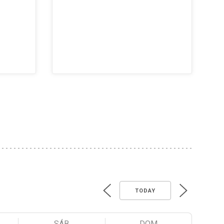
TODAY
SÁB
DOM