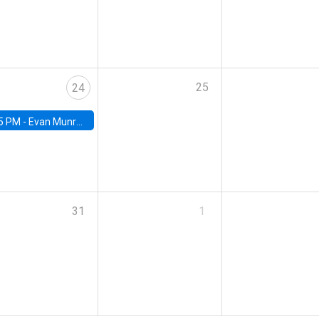
25
24
5 PM -
Evan Munro, Neyman Visiting Assistant Professor in the Department of Statistics at UC Berkeley
31
1