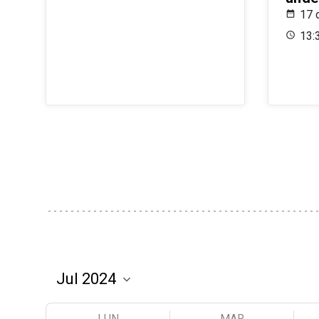
17 
13:
LUN
MAR