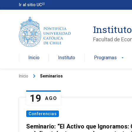
Ir al sitio UC
Institut
Facultad de Eco
Inicio
Instituto
Programas
arrow_drop_down
keyboard_arrow_right
Inicio
Seminarios
19
AGO
Conferencias
Seminario: “El Activo que Ignoramos: