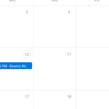
3
4
11
10
5 PM -
Beatriz Ahumada, PhD candidate, Universidad de Pittsburgh
17
18