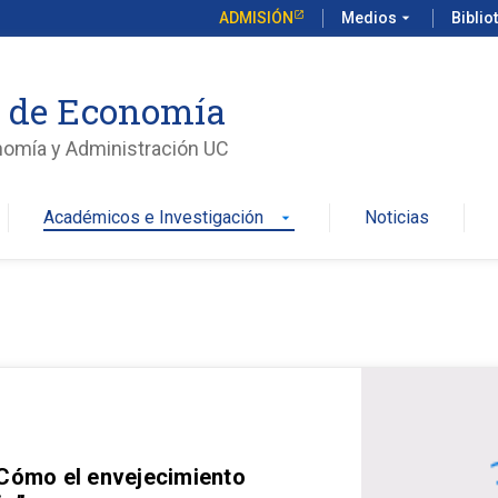
ADMISIÓN
Medios
arrow_drop_down
Biblio
o de Economía
nomía y Administración UC
Académicos e Investigación
Noticias
arrow_drop_down
 Cómo el envejecimiento