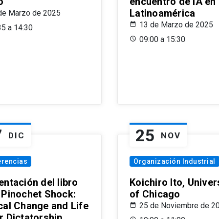
o
encuentro de IA en
Latinoamérica
de Marzo de 2025
13 de Marzo de 2025
35 a 14:30
09:00 a 15:30
7
25
DIC
NOV
erencias
Organización Industrial
ntación del libro
Koichiro Ito, Univer
 Pinochet Shock:
of Chicago
cal Change and Life
25 de Noviembre de 2
r Dictatorship