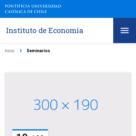
Instituto de Economía
keyboard_arrow_right
Inicio
Seminarios