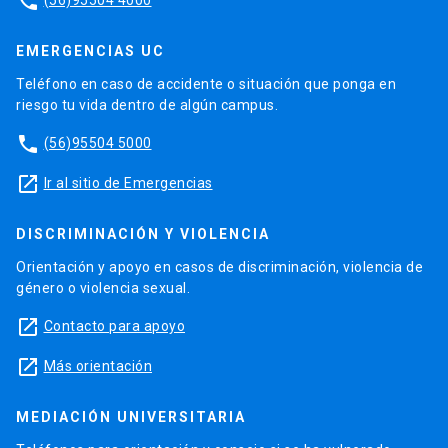
phone
EMERGENCIAS UC
Teléfono en caso de accidente o situación que ponga en
riesgo tu vida dentro de algún campus.
phone
(56)95504 5000
launch
Ir al sitio de Emergencias
DISCRIMINACIÓN Y VIOLENCIA
Orientación y apoyo en casos de discriminación, violencia de
género o violencia sexual.
launch
Contacto para apoyo
launch
Más orientación
MEDIACIÓN UNIVERSITARIA