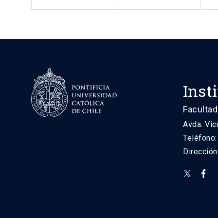
Inst
Facultad
Avda. Vic
Teléfono
Direcció