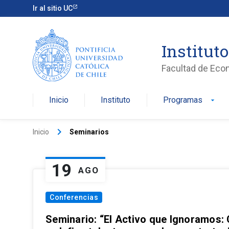
Ir al sitio UC
Institut
Facultad de Eco
Inicio
Instituto
Programas
arrow_drop_down
keyboard_arrow_right
Inicio
Seminarios
19
AGO
Conferencias
Seminario: “El Activo que Ignoramos: