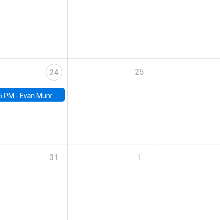
25
24
5 PM -
Evan Munro, Neyman Visiting Assistant Professor in the Department of Statistics at UC Berkeley
31
1