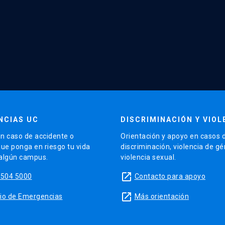
NCIAS UC
DISCRIMINACIÓN Y VIOL
n caso de accidente o
Orientación y apoyo en casos 
que ponga en riesgo tu vida
discriminación, violencia de g
 algún campus.
violencia sexual.
launch
5504 5000
Contacto para apoyo
launch
sitio de Emergencias
Más orientación