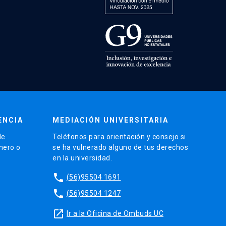
ENCIA
MEDIACIÓN UNIVERSITARIA
de
Teléfonos para orientación y consejo si
énero o
se ha vulnerado alguno de tus derechos
en la universidad.
phone
(56)95504 1691
phone
(56)95504 1247
launch
Ir a la Oficina de Ombuds UC