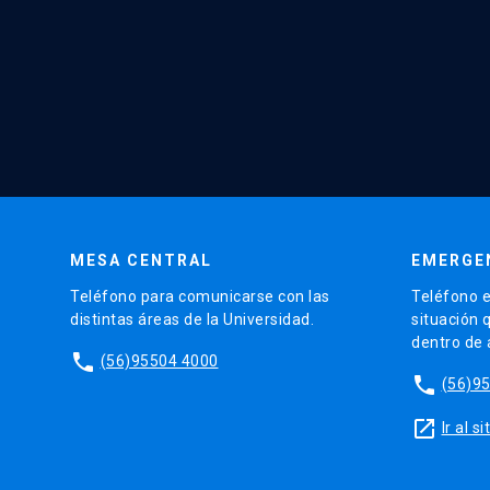
MESA CENTRAL
EMERGE
Teléfono para comunicarse con las
Teléfono e
distintas áreas de la Universidad.
situación 
dentro de
phone
(56)95504 4000
phone
(56)9
launch
Ir al 