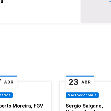
ia”
7
23
ABR
ABR
narios
Macroeconomía
erto Moreira, FGV
Sergio Salgado,