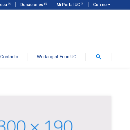
teca
Donaciones
Mi Portal UC
Correo
arrow_drop_down
search
Contacto
Working at Econ UC