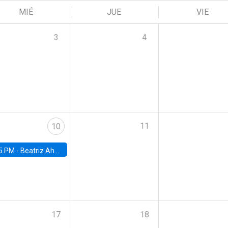
MIÉ
JUE
VIE
3
4
11
10
5 PM -
Beatriz Ahumada, PhD candidate, Universidad de Pittsburgh
17
18