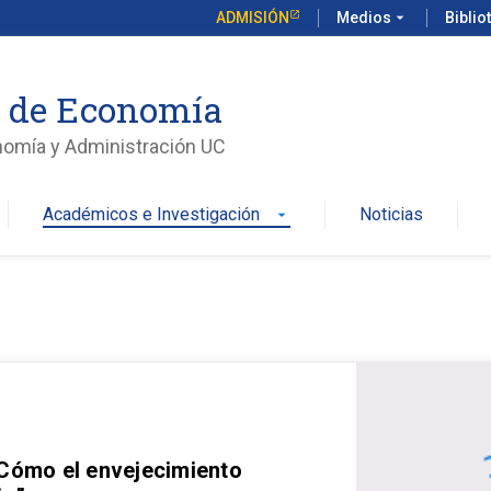
ADMISIÓN
Medios
arrow_drop_down
Biblio
o de Economía
nomía y Administración UC
Académicos e Investigación
Noticias
arrow_drop_down
 Cómo el envejecimiento