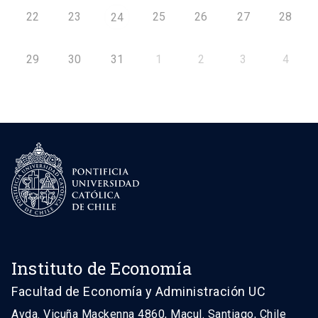
22
23
25
26
27
28
24
29
30
31
1
2
3
4
Instituto de Economía
Facultad de Economía y Administración UC
Avda. Vicuña Mackenna 4860, Macul. Santiago, Chile