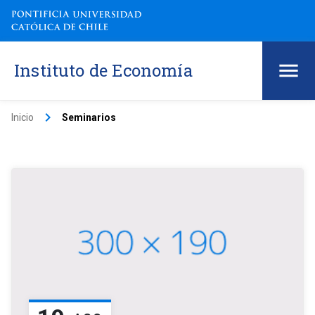
Instituto de Economía
keyboard_arrow_right
Inicio
Seminarios