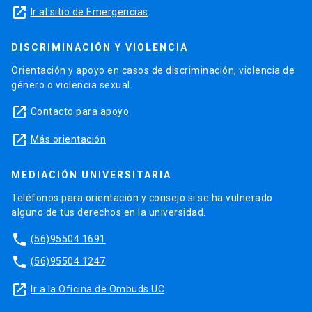
launch
Ir al sitio de Emergencias
DISCRIMINACIÓN Y VIOLENCIA
Orientación y apoyo en casos de discriminación, violencia de
género o violencia sexual.
launch
Contacto para apoyo
launch
Más orientación
MEDIACIÓN UNIVERSITARIA
Teléfonos para orientación y consejo si se ha vulnerado
alguno de tus derechos en la universidad.
phone
(56)95504 1691
phone
(56)95504 1247
launch
Ir a la Oficina de Ombuds UC