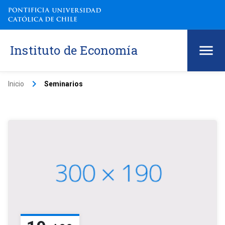
Instituto de Economía
keyboard_arrow_right
Inicio
Seminarios