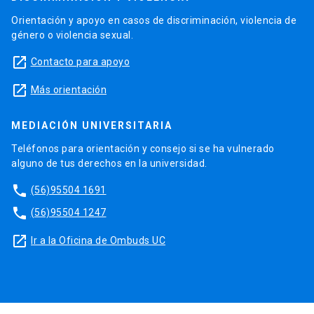
Orientación y apoyo en casos de discriminación, violencia de
género o violencia sexual.
launch
Contacto para apoyo
launch
Más orientación
MEDIACIÓN UNIVERSITARIA
Teléfonos para orientación y consejo si se ha vulnerado
alguno de tus derechos en la universidad.
phone
(56)95504 1691
phone
(56)95504 1247
launch
Ir a la Oficina de Ombuds UC