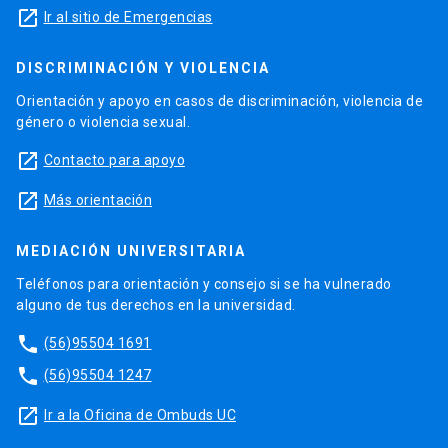
launch
Ir al sitio de Emergencias
DISCRIMINACIÓN Y VIOLENCIA
Orientación y apoyo en casos de discriminación, violencia de
género o violencia sexual.
launch
Contacto para apoyo
launch
Más orientación
MEDIACIÓN UNIVERSITARIA
Teléfonos para orientación y consejo si se ha vulnerado
alguno de tus derechos en la universidad.
phone
(56)95504 1691
phone
(56)95504 1247
launch
Ir a la Oficina de Ombuds UC