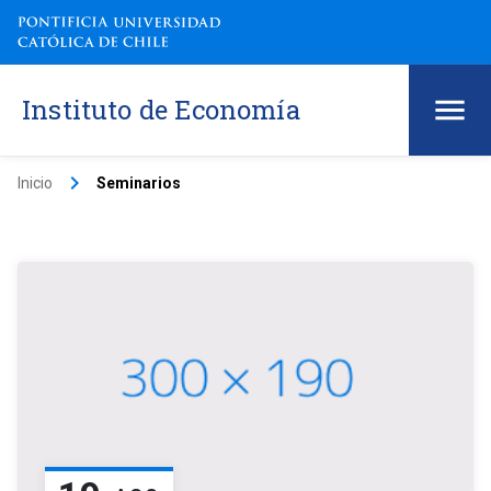
Instituto de Economía
keyboard_arrow_right
Inicio
Seminarios