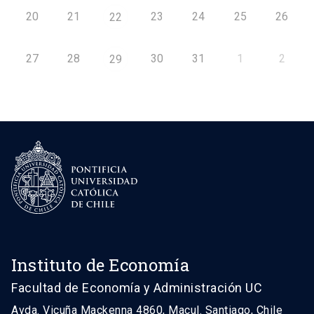
20
21
23
24
25
26
22
27
28
30
31
1
2
29
Instituto de Economía
Facultad de Economía y Administración UC
Avda. Vicuña Mackenna 4860, Macul. Santiago, Chile