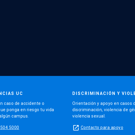
NCIAS UC
DISCRIMINACIÓN Y VIOL
n caso de accidente o
Orientación y apoyo en casos 
que ponga en riesgo tu vida
discriminación, violencia de g
 algún campus.
violencia sexual.
launch
5504 5000
Contacto para apoyo