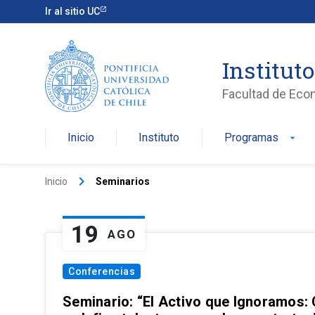
Ir al sitio UC
Institut
Facultad de Eco
Inicio
Instituto
Programas
arrow_drop_down
keyboard_arrow_right
Inicio
Seminarios
19
AGO
Conferencias
Seminario: “El Activo que Ignoramos: