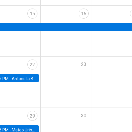
15
16
23
22
5 PM -
Antonella Bancalari, Institute for Fiscal Studies (IFS) and Research Associate at University College London (UCL)
30
29
5 PM -
Mateo Uribe-Castro, Universidad de los Andes (Colombia)