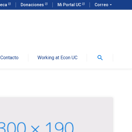
teca
Donaciones
Mi Portal UC
Correo
arrow_drop_down
search
Contacto
Working at Econ UC