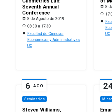
Cliometrics Lab:
of M
Seventh Annual
8 d
Conference
17:
8 de Agosto de 2019
Fac
08:30 a 17:30
Eco
Facultad de Ciencias
UC
Económicas y Administrativas
UC
6
2
AGO
Seminarios
Micr
Steven Williams,
Eman