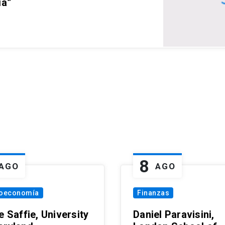
ia”
8
AGO
AGO
oeconomía
Finanzas
e Saffie, University
Daniel Paravisini,