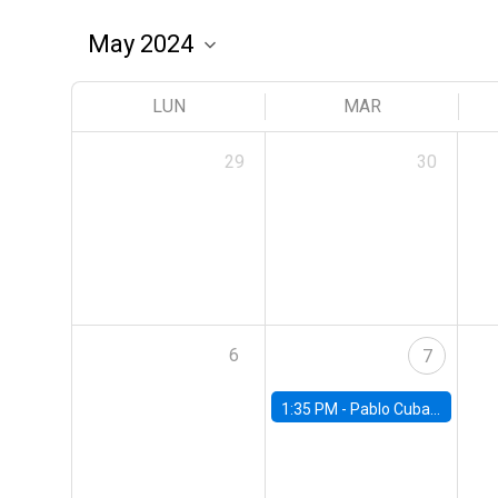
LUN
MAR
29
30
6
7
1:35 PM -
Pablo Cuba, FED Board