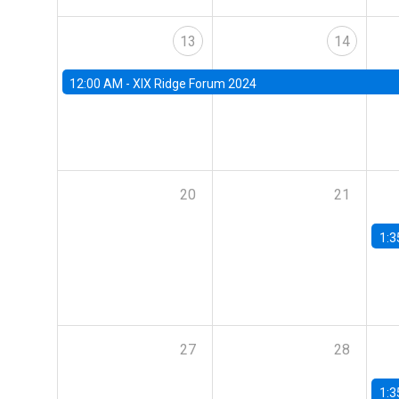
13
14
12:00 AM -
XIX Ridge Forum 2024
20
21
1:3
27
28
1:3