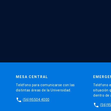
MESA CENTRAL
EMERGE
Teléfono para comunicarse con las
Teléfono e
distintas áreas de la Universidad.
situación 
dentro de
phone
(56)95504 4000
phone
(56)9