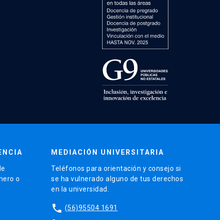
ENCIA
MEDIACIÓN UNIVERSITARIA
de
Teléfonos para orientación y consejo si
énero o
se ha vulnerado alguno de tus derechos
en la universidad.
phone
(56)95504 1691