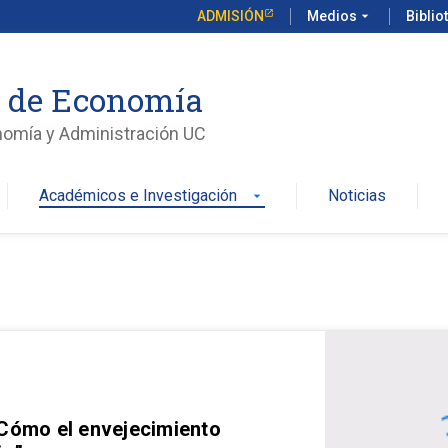
ADMISIÓN
Medios
arrow_drop_down
Biblio
o de Economía
nomía y Administración UC
Académicos e Investigación
Noticias
arrow_drop_down
 Cómo el envejecimiento