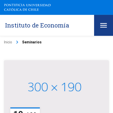
Instituto de Economía
keyboard_arrow_right
Inicio
Seminarios