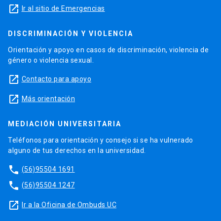
launch
Ir al sitio de Emergencias
DISCRIMINACIÓN Y VIOLENCIA
Orientación y apoyo en casos de discriminación, violencia de
género o violencia sexual.
launch
Contacto para apoyo
launch
Más orientación
MEDIACIÓN UNIVERSITARIA
Teléfonos para orientación y consejo si se ha vulnerado
alguno de tus derechos en la universidad.
phone
(56)95504 1691
phone
(56)95504 1247
launch
Ir a la Oficina de Ombuds UC