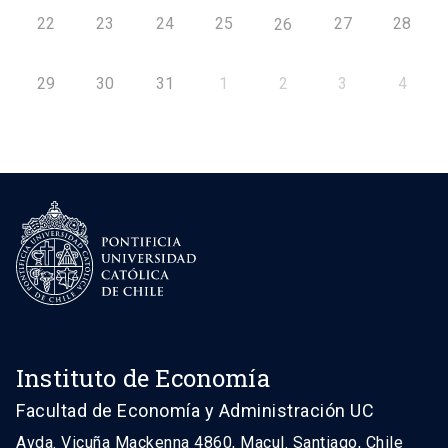
22
23
24
25
27
28
26
29
30
31
1
2
3
4
Instituto de Economía
Facultad de Economía y Administración UC
Avda. Vicuña Mackenna 4860, Macul. Santiago, Chile