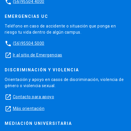
phone
(56)95504 4000
EMERGENCIAS UC
Teléfono en caso de accidente o situación que ponga en
riesgo tu vida dentro de algún campus.
phone
(56)95504 5000
launch
Ir al sitio de Emergencias
DISCRIMINACIÓN Y VIOLENCIA
Orientación y apoyo en casos de discriminación, violencia de
género o violencia sexual.
launch
Contacto para apoyo
launch
Más orientación
MEDIACIÓN UNIVERSITARIA