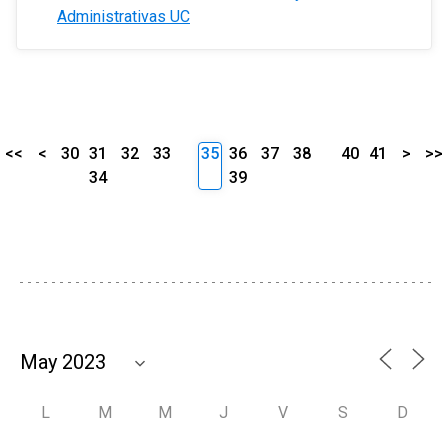
Administrativas UC
<<
<
30
31
32
33
35
36
37
38
40
41
>
>>
34
39
L
M
M
J
V
S
D