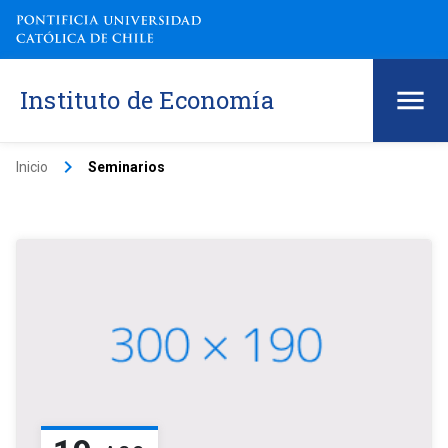
Instituto de Economía
keyboard_arrow_right
Inicio
Seminarios