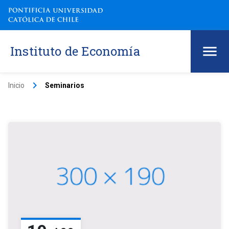
Instituto de Economía
keyboard_arrow_right
Inicio
Seminarios