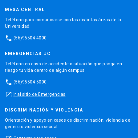
MESA CENTRAL
Teléfono para comunicarse con las distintas áreas de la
Universidad.
phone
(56)95504 4000
EMERGENCIAS UC
Teléfono en caso de accidente o situación que ponga en
riesgo tu vida dentro de algún campus.
phone
(56)95504 5000
launch
Ir al sitio de Emergencias
DISCRIMINACIÓN Y VIOLENCIA
Orientación y apoyo en casos de discriminación, violencia de
género o violencia sexual.