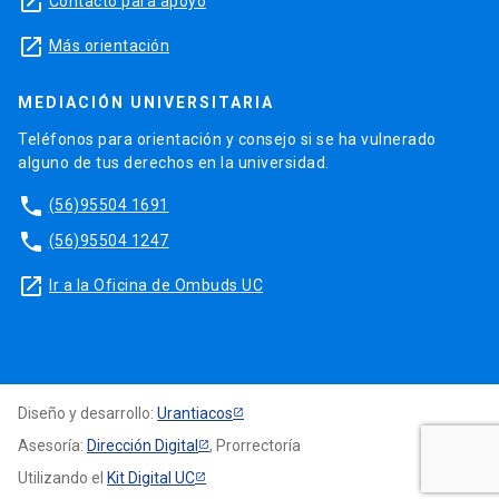
launch
Contacto para apoyo
launch
Más orientación
MEDIACIÓN UNIVERSITARIA
Teléfonos para orientación y consejo si se ha vulnerado
alguno de tus derechos en la universidad.
phone
(56)95504 1691
phone
(56)95504 1247
launch
Ir a la Oficina de Ombuds UC
Diseño y desarrollo:
Urantiacos
Asesoría:
Dirección Digital
, Prorrectoría
Utilizando el
Kit Digital UC