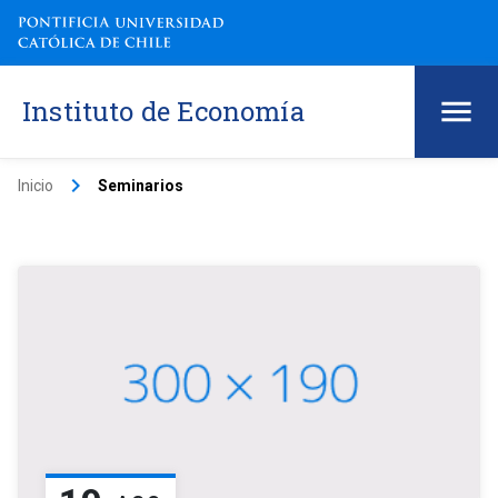
Instituto de Economía
keyboard_arrow_right
Inicio
Seminarios