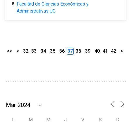
Facultad de Ciencias Económicas y
Administrativas UC
<<
<
32
33
34
35
36
37
38
39
40
41
42
>
L
M
M
J
V
S
D