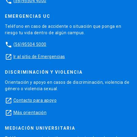
phone
(56)95504 4000
EMERGENCIAS UC
Teléfono en caso de accidente o situación que ponga en
riesgo tu vida dentro de algún campus.
phone
(56)95504 5000
launch
Ir al sitio de Emergencias
DISCRIMINACIÓN Y VIOLENCIA
Orientación y apoyo en casos de discriminación, violencia de
género o violencia sexual.
launch
Contacto para apoyo
launch
Más orientación
MEDIACIÓN UNIVERSITARIA