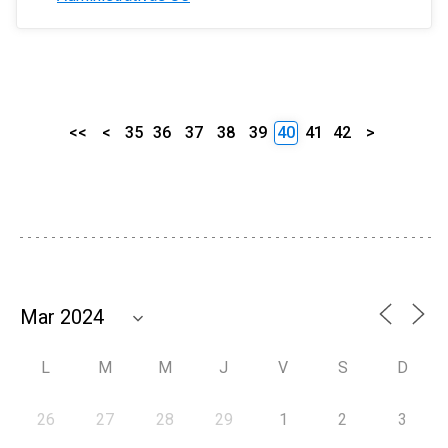
<<
<
35
36
37
38
39
40
41
42
>
L
M
M
J
V
S
D
26
27
28
29
1
2
3