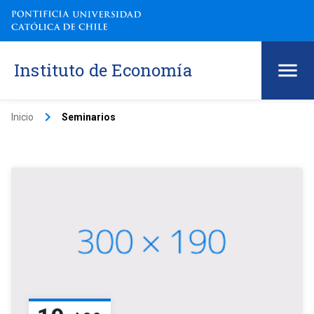
Instituto de Economía
keyboard_arrow_right
Inicio
Seminarios