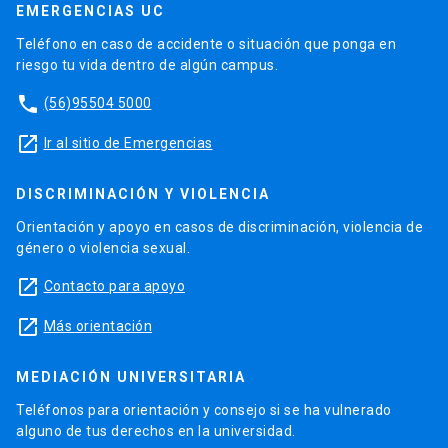
EMERGENCIAS UC
Teléfono en caso de accidente o situación que ponga en
riesgo tu vida dentro de algún campus.
phone
(56)95504 5000
launch
Ir al sitio de Emergencias
DISCRIMINACIÓN Y VIOLENCIA
Orientación y apoyo en casos de discriminación, violencia de
género o violencia sexual.
launch
Contacto para apoyo
launch
Más orientación
MEDIACIÓN UNIVERSITARIA
Teléfonos para orientación y consejo si se ha vulnerado
alguno de tus derechos en la universidad.