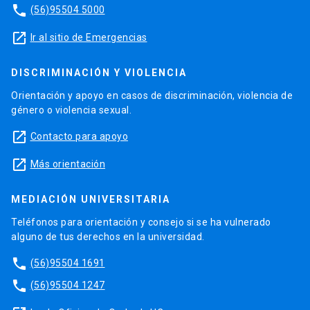
phone
(56)95504 5000
launch
Ir al sitio de Emergencias
DISCRIMINACIÓN Y VIOLENCIA
Orientación y apoyo en casos de discriminación, violencia de
género o violencia sexual.
launch
Contacto para apoyo
launch
Más orientación
MEDIACIÓN UNIVERSITARIA
Teléfonos para orientación y consejo si se ha vulnerado
alguno de tus derechos en la universidad.
phone
(56)95504 1691
phone
(56)95504 1247