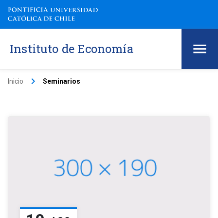
Instituto de Economía
keyboard_arrow_right
Inicio
Seminarios