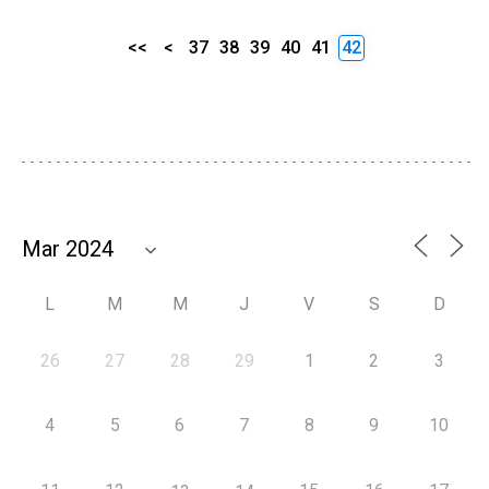
<<
<
37
38
39
40
41
42
L
M
M
J
V
S
D
26
27
28
29
1
2
3
4
5
6
7
8
9
10