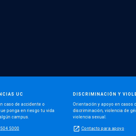
NCIAS UC
DISCRIMINACIÓN Y VIOL
n caso de accidente o
Orientación y apoyo en casos 
que ponga en riesgo tu vida
discriminación, violencia de g
 algún campus.
violencia sexual.
launch
5504 5000
Contacto para apoyo