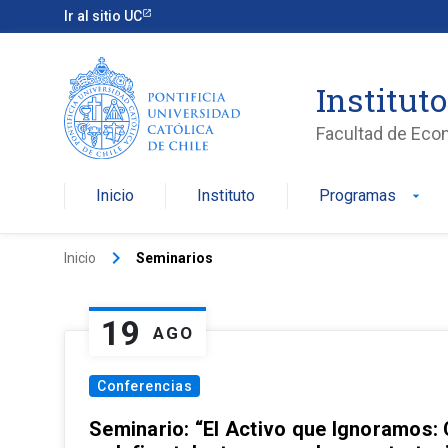
Ir al sitio UC
Institut
Facultad de Eco
Inicio
Instituto
Programas
arrow_drop_down
keyboard_arrow_right
Inicio
Seminarios
19
AGO
Conferencias
Seminario: “El Activo que Ignoramos: