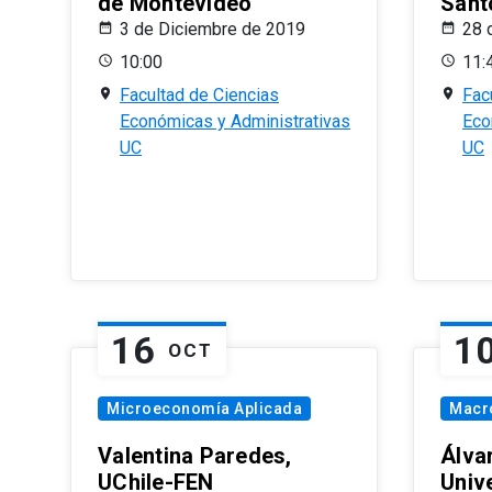
de Montevideo
Sant
3 de Diciembre de 2019
28 
10:00
11:
Facultad de Ciencias
Fac
Económicas y Administrativas
Eco
UC
UC
16
1
OCT
Microeconomía Aplicada
Macr
Valentina Paredes,
Álva
UChile-FEN
Univ