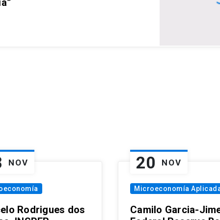
ia”
8
20
NOV
NOV
oeconomía
Microeconomía Aplicad
elo Rodrigues dos
Camilo Garcia-Jim