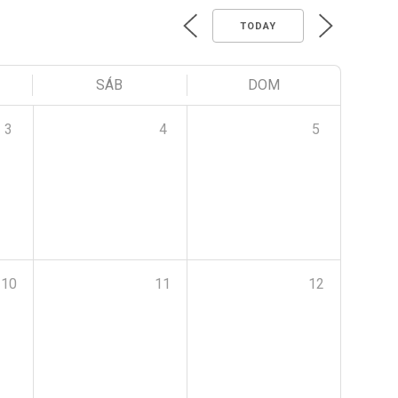
TODAY
SÁB
DOM
3
4
5
10
11
12