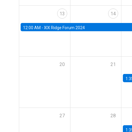
13
14
12:00 AM -
XIX Ridge Forum 2024
20
21
1:3
27
28
1:3