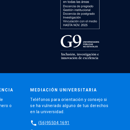
ENCIA
MEDIACIÓN UNIVERSITARIA
de
Teléfonos para orientación y consejo si
énero o
se ha vulnerado alguno de tus derechos
en la universidad.
phone
(56)95504 1691