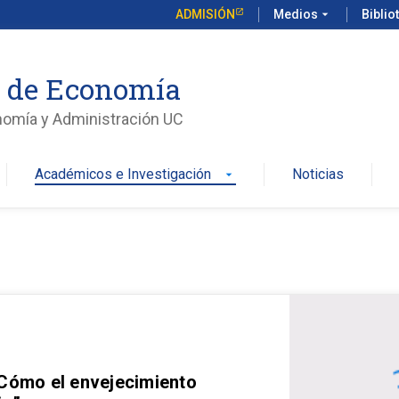
ADMISIÓN
Medios
arrow_drop_down
Biblio
o de Economía
nomía y Administración UC
Académicos e Investigación
Noticias
arrow_drop_down
 Cómo el envejecimiento