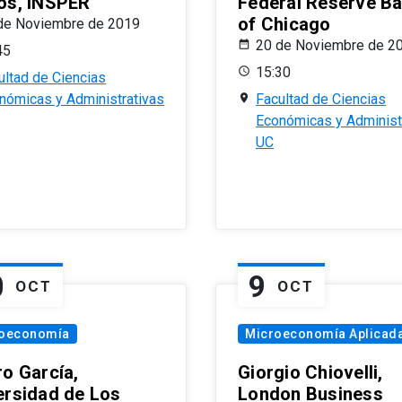
os, INSPER
Federal Reserve B
of Chicago
de Noviembre de 2019
20 de Noviembre de 2
45
15:30
ultad de Ciencias
nómicas y Administrativas
Facultad de Ciencias
Económicas y Administ
UC
0
9
OCT
OCT
oeconomía
Microeconomía Aplicad
ro García,
Giorgio Chiovelli,
ersidad de Los
London Business