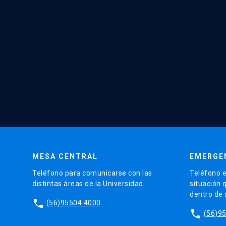
MESA CENTRAL
EMERGE
Teléfono para comunicarse con las
Teléfono e
distintas áreas de la Universidad.
situación 
dentro de
phone
(56)95504 4000
phone
(56)9