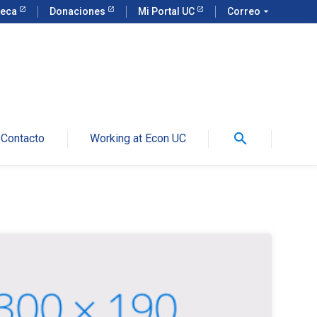
teca
Donaciones
Mi Portal UC
Correo
arrow_drop_down
search
Contacto
Working at Econ UC