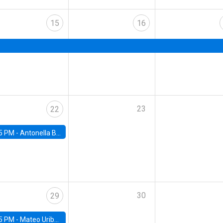
15
16
23
22
5 PM -
Antonella Bancalari, Institute for Fiscal Studies (IFS) and Research Associate at University College London (UCL)
30
29
5 PM -
Mateo Uribe-Castro, Universidad de los Andes (Colombia)