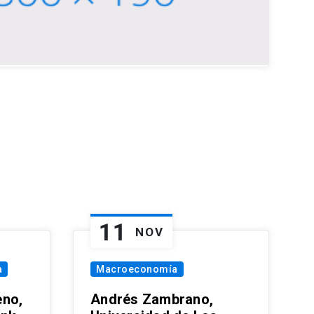
11
NOV
a
Macroeconomía
eno,
Andrés Zambrano,