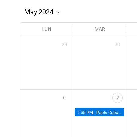
LUN
MAR
29
30
6
7
1:35 PM -
Pablo Cuba, FED Board