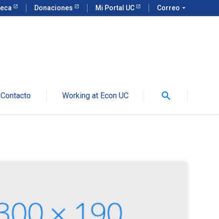
teca
Donaciones
Mi Portal UC
Correo
arrow_drop_down
search
Contacto
Working at Econ UC