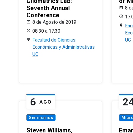
Cliometrics Lab:
of M
Seventh Annual
8 d
Conference
17:
8 de Agosto de 2019
Fac
08:30 a 17:30
Eco
Facultad de Ciencias
UC
Económicas y Administrativas
UC
6
2
AGO
Seminarios
Micr
Steven Williams,
Eman