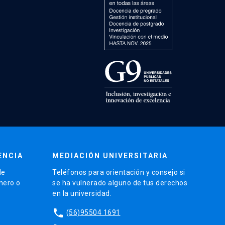
ENCIA
MEDIACIÓN UNIVERSITARIA
de
Teléfonos para orientación y consejo si
énero o
se ha vulnerado alguno de tus derechos
en la universidad.
phone
(56)95504 1691