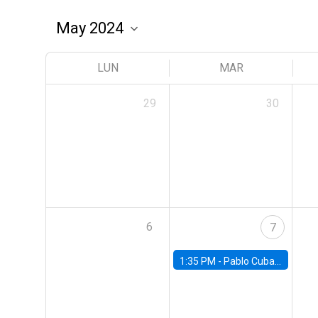
LUN
MAR
29
30
6
7
1:35 PM -
Pablo Cuba, FED Board