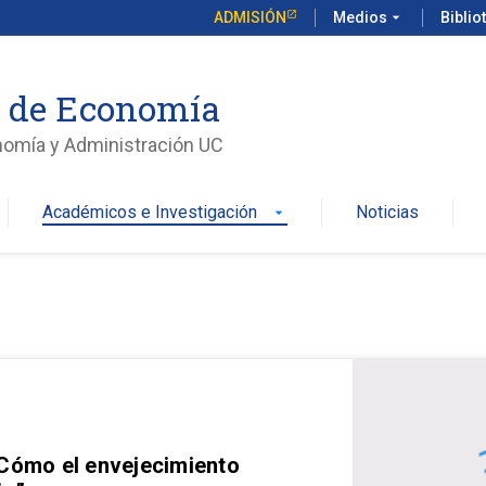
ADMISIÓN
Medios
arrow_drop_down
Biblio
o de Economía
nomía y Administración UC
Académicos e Investigación
Noticias
arrow_drop_down
 Cómo el envejecimiento