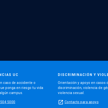
NCIAS UC
DISCRIMINACIÓN Y VIOL
n caso de accidente o
Orientación y apoyo en casos 
que ponga en riesgo tu vida
discriminación, violencia de g
 algún campus.
violencia sexual.
launch
5504 5000
Contacto para apoyo