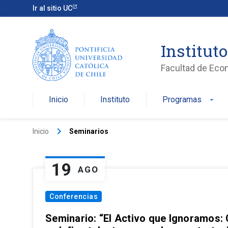
Ir al sitio UC
Institut
Facultad de Eco
Inicio
Instituto
Programas
arrow_drop_down
keyboard_arrow_right
Inicio
Seminarios
19
AGO
Conferencias
Seminario: “El Activo que Ignoramos: