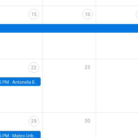
15
16
23
22
5 PM -
Antonella Bancalari, Institute for Fiscal Studies (IFS) and Research Associate at University College London (UCL)
30
29
5 PM -
Mateo Uribe-Castro, Universidad de los Andes (Colombia)