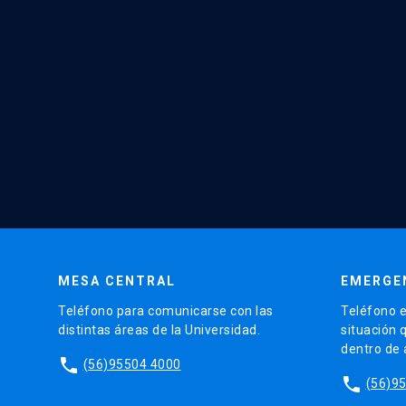
MESA CENTRAL
EMERGE
Teléfono para comunicarse con las
Teléfono e
distintas áreas de la Universidad.
situación 
dentro de
phone
(56)95504 4000
phone
(56)9