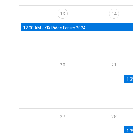
13
14
12:00 AM -
XIX Ridge Forum 2024
20
21
1:3
27
28
1:3