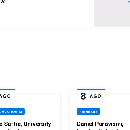
ia”
8
AGO
AGO
oeconomía
Finanzas
e Saffie, University
Daniel Paravisini,