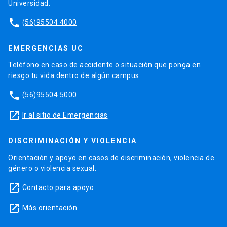
Universidad.
phone
(56)95504 4000
EMERGENCIAS UC
Teléfono en caso de accidente o situación que ponga en
riesgo tu vida dentro de algún campus.
phone
(56)95504 5000
launch
Ir al sitio de Emergencias
DISCRIMINACIÓN Y VIOLENCIA
Orientación y apoyo en casos de discriminación, violencia de
género o violencia sexual.
launch
Contacto para apoyo
launch
Más orientación