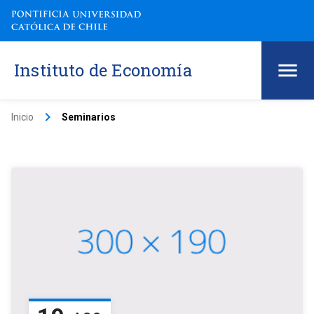
Instituto de Economía
keyboard_arrow_right
Inicio
Seminarios