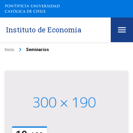
Instituto de Economía
keyboard_arrow_right
Inicio
Seminarios