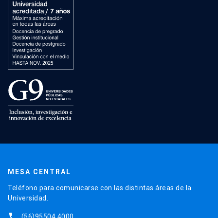
MESA CENTRAL
Teléfono para comunicarse con las distintas áreas de la
Universidad.
phone
(56)95504 4000