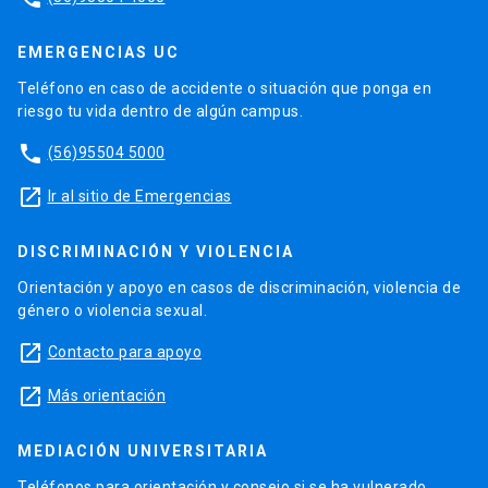
EMERGENCIAS UC
Teléfono en caso de accidente o situación que ponga en
riesgo tu vida dentro de algún campus.
phone
(56)95504 5000
launch
Ir al sitio de Emergencias
DISCRIMINACIÓN Y VIOLENCIA
Orientación y apoyo en casos de discriminación, violencia de
género o violencia sexual.
launch
Contacto para apoyo
launch
Más orientación
MEDIACIÓN UNIVERSITARIA
Teléfonos para orientación y consejo si se ha vulnerado