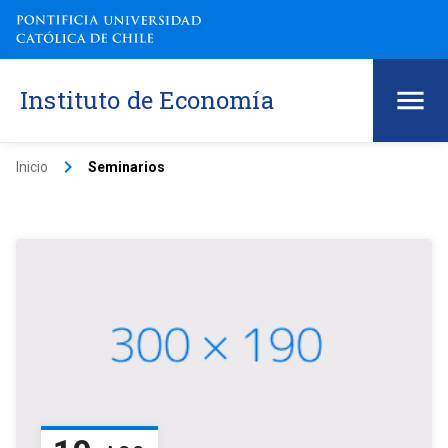
Instituto de Economía
keyboard_arrow_right
Inicio
Seminarios