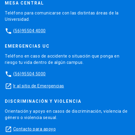
MESA CENTRAL
Teléfono para comunicarse con las distintas áreas de la
Universidad.
phone
(56)95504 4000
EMERGENCIAS UC
Teléfono en caso de accidente o situación que ponga en
riesgo tu vida dentro de algún campus.
phone
(56)95504 5000
launch
Ir al sitio de Emergencias
DISCRIMINACIÓN Y VIOLENCIA
Orientación y apoyo en casos de discriminación, violencia de
género o violencia sexual.
launch
Contacto para apoyo