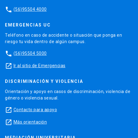
phone
(56)95504 4000
EMERGENCIAS UC
Teléfono en caso de accidente o situación que ponga en
riesgo tu vida dentro de algún campus.
phone
(56)95504 5000
launch
Ir al sitio de Emergencias
DISCRIMINACIÓN Y VIOLENCIA
Orientación y apoyo en casos de discriminación, violencia de
género o violencia sexual.
launch
Contacto para apoyo
launch
Más orientación
MEDIACIÓN UNIVERSITARIA