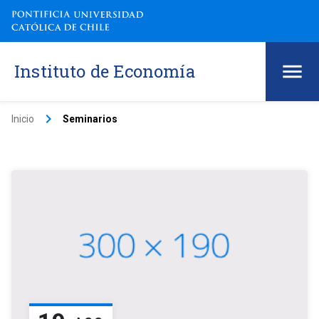
Instituto de Economía
keyboard_arrow_right
Inicio
Seminarios