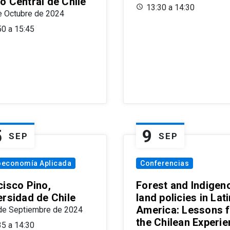
o Central de Chile
13:30 a 14:30
e Octubre de 2024
50 a 15:45
5
9
SEP
SEP
oeconomía Aplicada
Conferencias
cisco Pino,
Forest and Indigen
ersidad de Chile
land policies in Lati
America: Lessons 
de Septiembre de 2024
the Chilean Experi
35 a 14:30