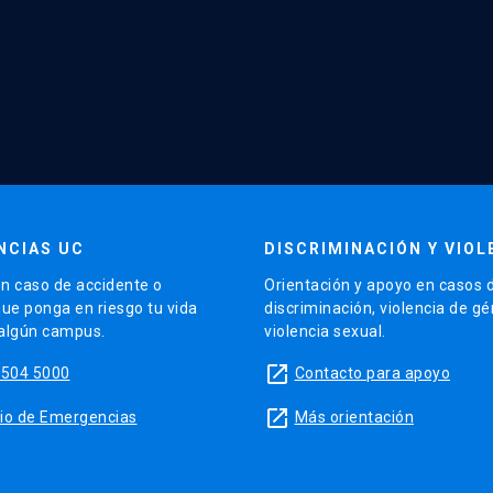
NCIAS UC
DISCRIMINACIÓN Y VIOL
n caso de accidente o
Orientación y apoyo en casos 
que ponga en riesgo tu vida
discriminación, violencia de g
 algún campus.
violencia sexual.
launch
5504 5000
Contacto para apoyo
launch
sitio de Emergencias
Más orientación