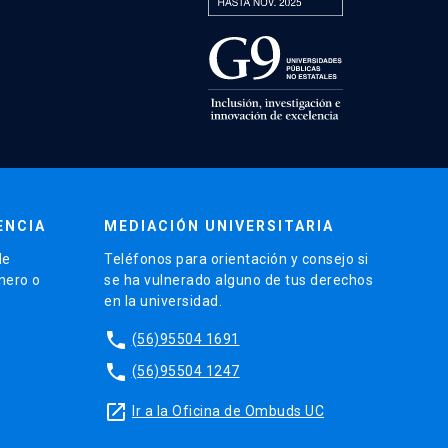
ENCIA
MEDIACIÓN UNIVERSITARIA
de
Teléfonos para orientación y consejo si
énero o
se ha vulnerado alguno de tus derechos
en la universidad.
phone
(56)95504 1691
phone
(56)95504 1247
launch
Ir a la Oficina de Ombuds UC