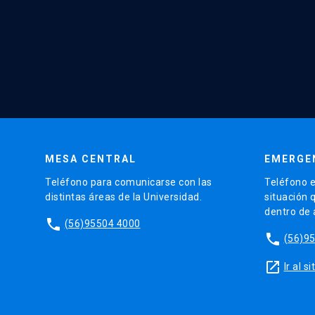
MESA CENTRAL
EMERGE
Teléfono para comunicarse con las
Teléfono e
distintas áreas de la Universidad.
situación 
dentro de
phone
(56)95504 4000
phone
(56)9
launch
Ir al 