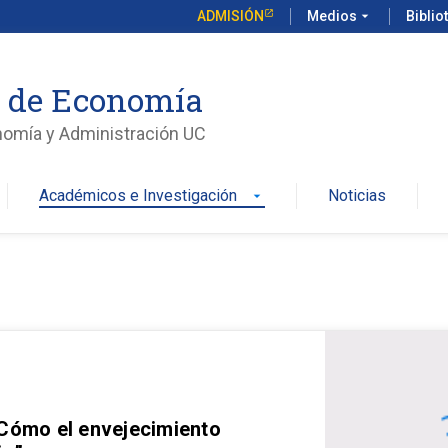
ADMISIÓN
Medios
arrow_drop_down
Biblio
o de Economía
nomía y Administración UC
Académicos e Investigación
Noticias
arrow_drop_down
 Cómo el envejecimiento