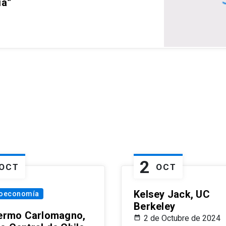
ia”
2
OCT
OCT
Kelsey Jack, UC
oeconomía
Berkeley
lermo Carlomagno,
2 de Octubre de 2024