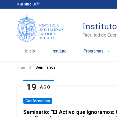
Ir al sitio UC
Institut
Facultad de Eco
Inicio
Instituto
Programas
arrow_drop_down
keyboard_arrow_right
Inicio
Seminarios
19
AGO
Conferencias
Seminario: “El Activo que Ignoramos: