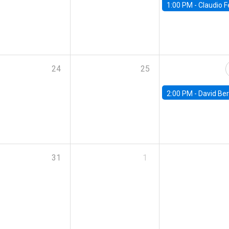
1:00 PM -
Claudio Ferraz, British Col
24
25
2:00 PM -
David Berger, D
31
1