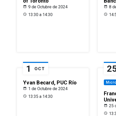
of Toronto
Banc
9 de Octubre de 2024
8 d
13:30 a 14:30
14:
1
2
OCT
Yvan Becard, PUC Río
Micr
1 de Octubre de 2024
Fran
13:35 a 14:30
Univ
25 
13: