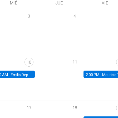
MIÉ
JUE
VIE
3
4
11
10
0 AM -
Emilio Depetris-Chauvín, Universidad Católica
2:00 PM -
Mauricio Tejada,
17
18