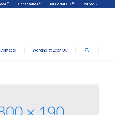
teca
Donaciones
Mi Portal UC
Correo
arrow_drop_down
search
Contacto
Working at Econ UC