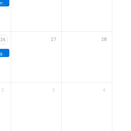
umbia
27
28
26
uke
2
3
4