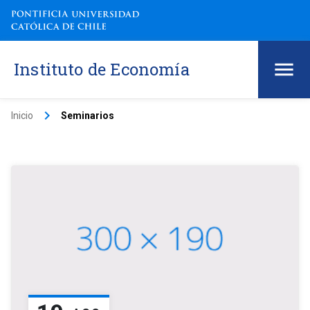
Instituto de Economía
keyboard_arrow_right
Inicio
Seminarios