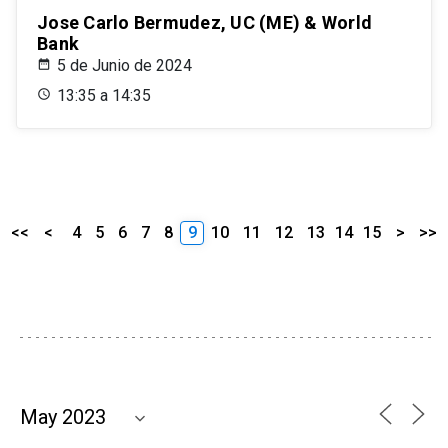
Jose Carlo Bermudez, UC (ME) & World
Bank
5 de Junio de 2024
13:35 a 14:35
<<
<
4
5
6
7
8
9
10
11
12
13
14
15
>
>>