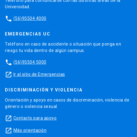
Teléfono para comunicarse con las distintas áreas de la
Universidad.
phone
(56)95504 4000
EMERGENCIAS UC
Teléfono en caso de accidente o situación que ponga en
riesgo tu vida dentro de algún campus.
phone
(56)95504 5000
launch
Ir al sitio de Emergencias
DISCRIMINACIÓN Y VIOLENCIA
Orientación y apoyo en casos de discriminación, violencia de
género o violencia sexual.
launch
Contacto para apoyo
launch
Más orientación