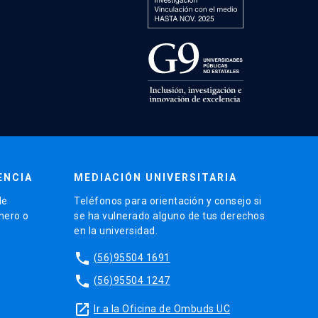
ENCIA
MEDIACIÓN UNIVERSITARIA
de
Teléfonos para orientación y consejo si
énero o
se ha vulnerado alguno de tus derechos
en la universidad.
phone
(56)95504 1691
phone
(56)95504 1247
launch
Ir a la Oficina de Ombuds UC