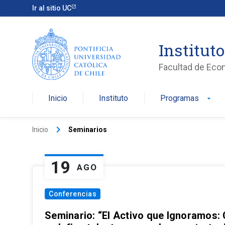
Ir al sitio UC
Institut
Facultad de Eco
Inicio
Instituto
Programas
arrow_drop_down
keyboard_arrow_right
Inicio
Seminarios
19
AGO
Conferencias
Seminario: “El Activo que Ignoramos: