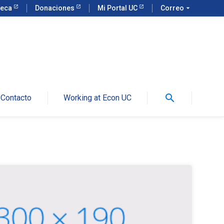
teca
Donaciones
Mi Portal UC
Correo
arrow_drop_down
search
Contacto
Working at Econ UC