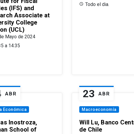
tute for Fiscal
Todo el dia.
ies (IFS) and
arch Associate at
ersity College
on (UCL)
de Mayo de 2024
35 a 14:35
4
23
ABR
ABR
ía Económica
Macroeconomía
las Inostroza,
Will Lu, Banco Cent
an School of
de Chile