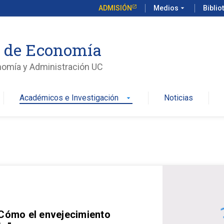
ADMISIÓN
Medios
arrow_drop_down
Biblio
o de Economía
nomía y Administración UC
Académicos e Investigación
Noticias
arrow_drop_down
 Cómo el envejecimiento