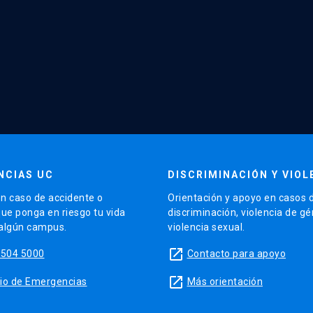
NCIAS UC
DISCRIMINACIÓN Y VIOL
n caso de accidente o
Orientación y apoyo en casos 
que ponga en riesgo tu vida
discriminación, violencia de g
 algún campus.
violencia sexual.
launch
5504 5000
Contacto para apoyo
launch
sitio de Emergencias
Más orientación