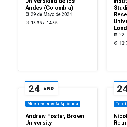
Universidad de los
Insti
Andes (Colombia)
Stud
Rese
29 de Mayo de 2024
Univ
13:35 a 14:35
Lond
22 
13:
24
2
ABR
Microeconomía Aplicada
Teor
Andrew Foster, Brown
Nico
University
Rotm