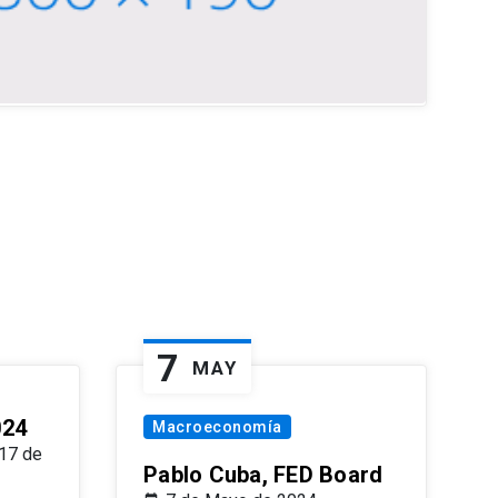
7
MAY
024
Macroeconomía
17 de
Pablo Cuba, FED Board