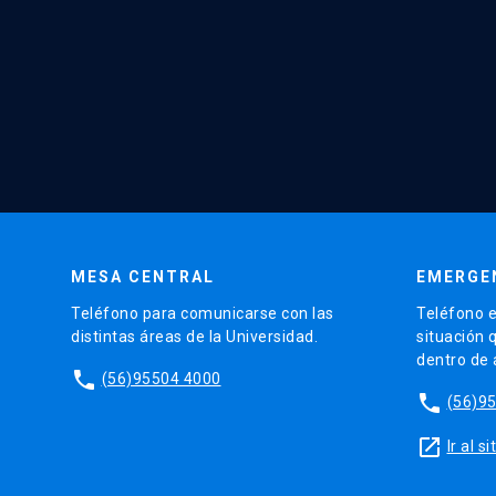
MESA CENTRAL
EMERGE
Teléfono para comunicarse con las
Teléfono e
distintas áreas de la Universidad.
situación 
dentro de
phone
(56)95504 4000
phone
(56)9
launch
Ir al 