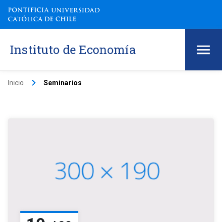
Instituto de Economía
keyboard_arrow_right
Inicio
Seminarios