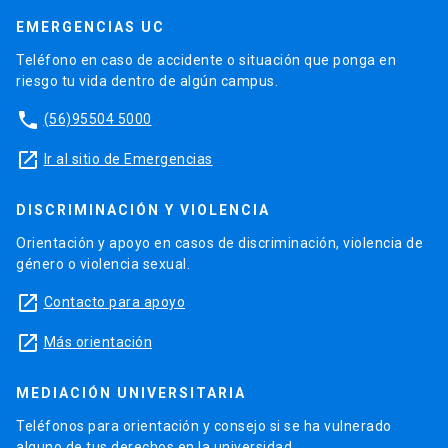
EMERGENCIAS UC
Teléfono en caso de accidente o situación que ponga en
riesgo tu vida dentro de algún campus.
phone
(56)95504 5000
launch
Ir al sitio de Emergencias
DISCRIMINACIÓN Y VIOLENCIA
Orientación y apoyo en casos de discriminación, violencia de
género o violencia sexual.
launch
Contacto para apoyo
launch
Más orientación
MEDIACIÓN UNIVERSITARIA
Teléfonos para orientación y consejo si se ha vulnerado
alguno de tus derechos en la universidad.