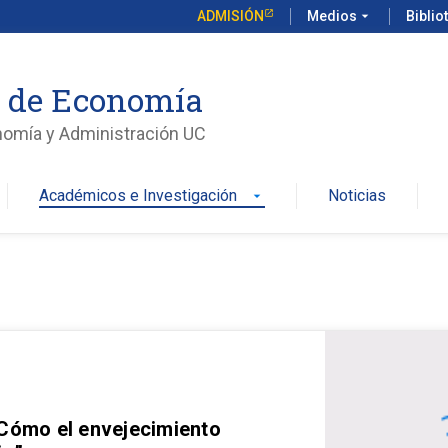
ADMISIÓN
Medios
arrow_drop_down
Biblio
o de Economía
nomía y Administración UC
Académicos e Investigación
Noticias
arrow_drop_down
 Cómo el envejecimiento