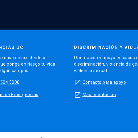
NCIAS UC
DISCRIMINACIÓN Y VIOL
n caso de accidente o
Orientación y apoyo en casos 
que ponga en riesgo tu vida
discriminación, violencia de g
 algún campus.
violencia sexual.
launch
5504 5000
Contacto para apoyo
launch
sitio de Emergencias
Más orientación