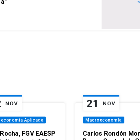
ia”
2
21
NOV
NOV
oeconomía Aplicada
Macroeconomía
 Rocha, FGV EAESP
Carlos Rondón Mor