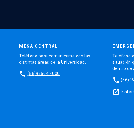
MESA CENTRAL
EMERGE
Teléfono para comunicarse con las
Teléfono e
distintas áreas de la Universidad.
situación 
dentro de
phone
(56)95504 4000
phone
(56)9
launch
Ir al 