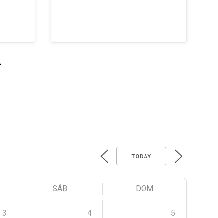
>
TODAY
SÁB
DOM
3
4
5