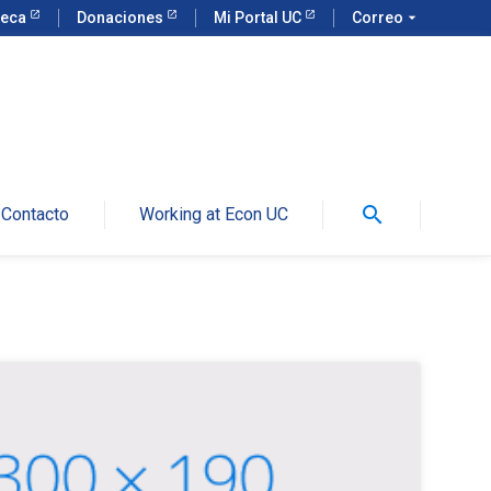
teca
Donaciones
Mi Portal UC
Correo
arrow_drop_down
search
Contacto
Working at Econ UC