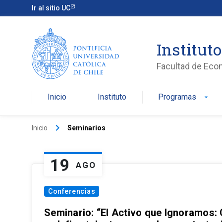
Ir al sitio UC
Institut
Facultad de Eco
Inicio
Instituto
Programas
arrow_drop_down
keyboard_arrow_right
Inicio
Seminarios
19
AGO
Conferencias
Seminario: “El Activo que Ignoramos: