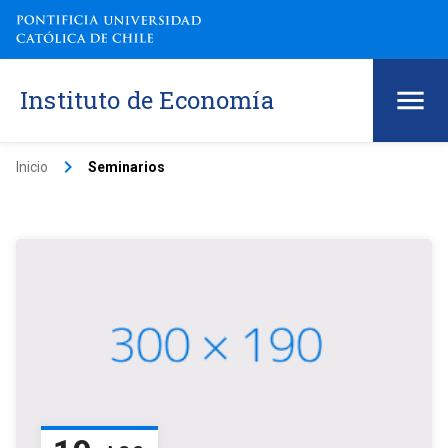
Instituto de Economía
keyboard_arrow_right
Inicio
Seminarios