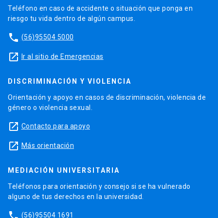
Teléfono en caso de accidente o situación que ponga en
riesgo tu vida dentro de algún campus.
phone
(56)95504 5000
launch
Ir al sitio de Emergencias
DISCRIMINACIÓN Y VIOLENCIA
Orientación y apoyo en casos de discriminación, violencia de
género o violencia sexual.
launch
Contacto para apoyo
launch
Más orientación
MEDIACIÓN UNIVERSITARIA
Teléfonos para orientación y consejo si se ha vulnerado
alguno de tus derechos en la universidad.
phone
(56)95504 1691