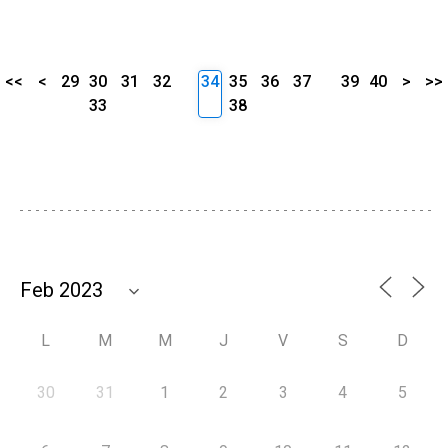
<<
<
29
30
31
32
34
35
36
37
39
40
>
>>
33
38
L
M
M
J
V
S
D
30
31
1
2
3
4
5