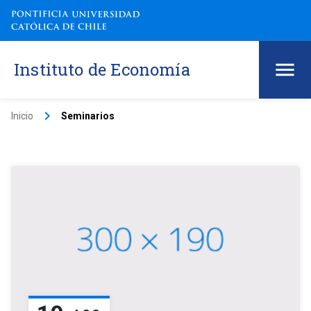
Instituto de Economía
keyboard_arrow_right
Inicio
Seminarios