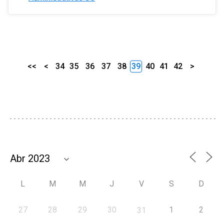
<<
<
34
35
36
37
38
39
40
41
42
>
L
M
M
J
V
S
D
27
28
29
30
1
2
31