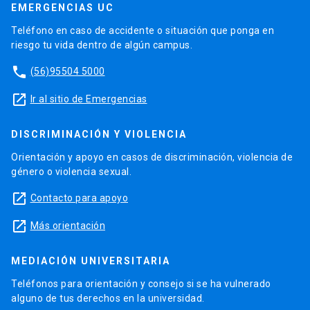
EMERGENCIAS UC
Teléfono en caso de accidente o situación que ponga en
riesgo tu vida dentro de algún campus.
phone
(56)95504 5000
launch
Ir al sitio de Emergencias
DISCRIMINACIÓN Y VIOLENCIA
Orientación y apoyo en casos de discriminación, violencia de
género o violencia sexual.
launch
Contacto para apoyo
launch
Más orientación
MEDIACIÓN UNIVERSITARIA
Teléfonos para orientación y consejo si se ha vulnerado
alguno de tus derechos en la universidad.