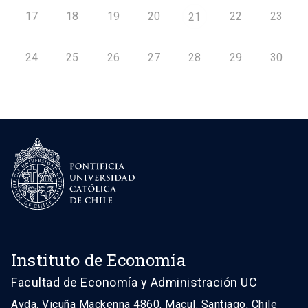
17
18
19
20
22
23
21
24
25
26
27
28
29
30
Instituto de Economía
Facultad de Economía y Administración UC
Avda. Vicuña Mackenna 4860, Macul. Santiago, Chile