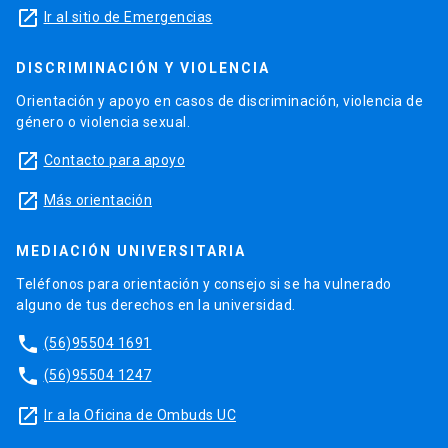
launch
Ir al sitio de Emergencias
DISCRIMINACIÓN Y VIOLENCIA
Orientación y apoyo en casos de discriminación, violencia de
género o violencia sexual.
launch
Contacto para apoyo
launch
Más orientación
MEDIACIÓN UNIVERSITARIA
Teléfonos para orientación y consejo si se ha vulnerado
alguno de tus derechos en la universidad.
phone
(56)95504 1691
phone
(56)95504 1247
launch
Ir a la Oficina de Ombuds UC