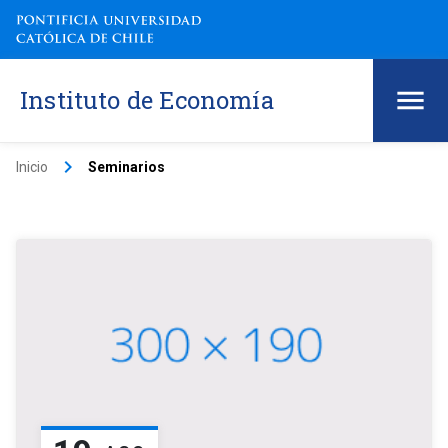
Instituto de Economía
keyboard_arrow_right
Inicio
Seminarios