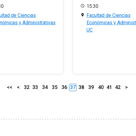
30
15:30
ultad de Ciencias
Facultad de Ciencias
nómicas y Administrativas
Económicas y Administ
UC
<<
<
32
33
34
35
36
37
38
39
40
41
42
>