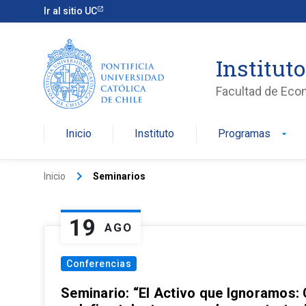
Ir al sitio UC
Institut
Facultad de Eco
Inicio
Instituto
Programas
arrow_drop_down
keyboard_arrow_right
Inicio
Seminarios
19
AGO
Conferencias
Seminario: “El Activo que Ignoramos: