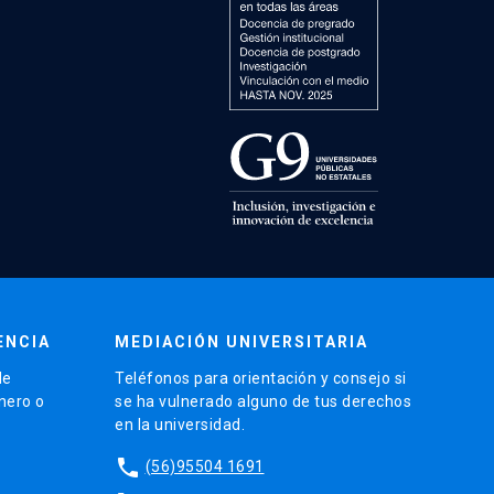
ENCIA
MEDIACIÓN UNIVERSITARIA
de
Teléfonos para orientación y consejo si
énero o
se ha vulnerado alguno de tus derechos
en la universidad.
phone
(56)95504 1691