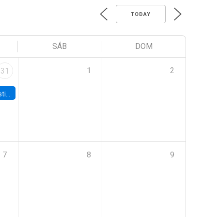
TODAY
SÁB
DOM
1
2
31
 Board
7
8
9