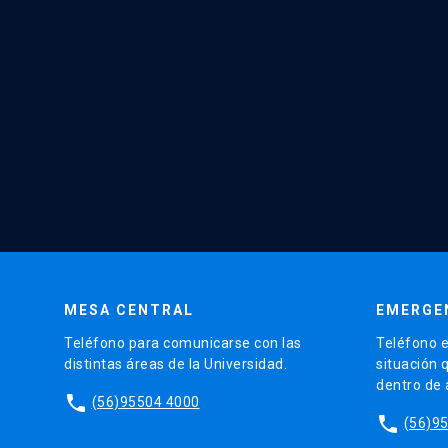
MESA CENTRAL
EMERGE
Teléfono para comunicarse con las
Teléfono e
distintas áreas de la Universidad.
situación 
dentro de
phone
(56)95504 4000
phone
(56)9