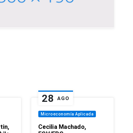
28
AGO
Microeconomía Aplicada
tin,
Cecilia Machado,