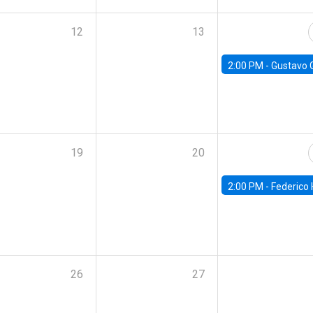
12
13
2:00 PM -
Gustavo González - Banco Central d
19
20
2:00 PM -
Federico Huneeus - Banco Central de C
26
27