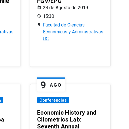
hile
FGV/EPG
28 de Agosto de 2019
15:30
Facultad de Ciencias
rativas
Económicas y Administrativas
UC
9
AGO
a
Conferencias
Economic History and
ca
Cliometrics Lab:
Seventh Annual