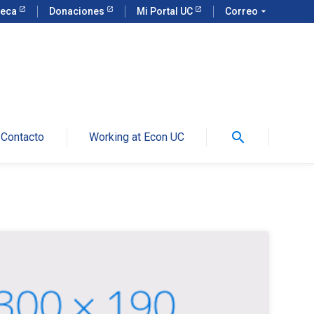
teca
Donaciones
Mi Portal UC
Correo
arrow_drop_down
search
Contacto
Working at Econ UC