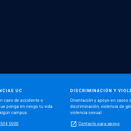
NCIAS UC
DISCRIMINACIÓN Y VIOL
n caso de accidente o
Orientación y apoyo en casos 
que ponga en riesgo tu vida
discriminación, violencia de g
 algún campus.
violencia sexual.
launch
5504 5000
Contacto para apoyo