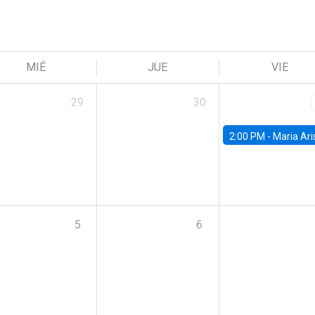
MIÉ
JUE
VIE
29
30
2:00 PM -
Maria Aristizabal-Ramirez, FED
5
6