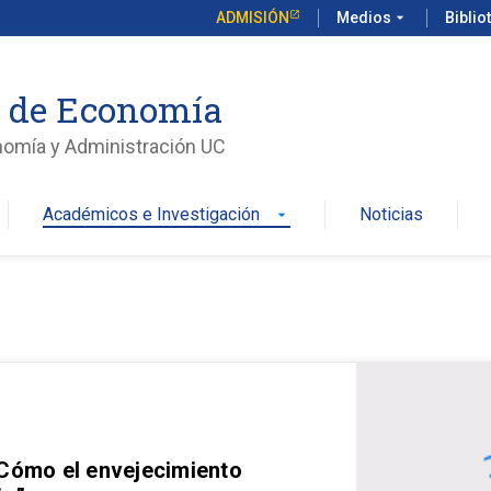
ADMISIÓN
Medios
arrow_drop_down
Biblio
o de Economía
nomía y Administración UC
Académicos e Investigación
Noticias
arrow_drop_down
 Cómo el envejecimiento