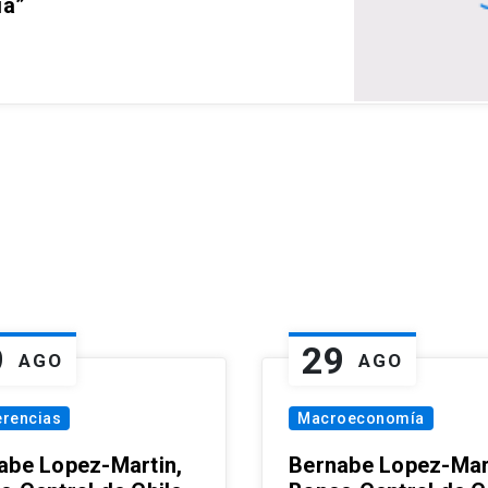
ia”
9
29
AGO
AGO
erencias
Macroeconomía
abe Lopez-Martin,
Bernabe Lopez-Mar