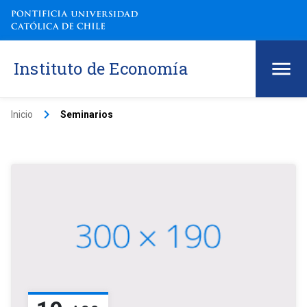
Instituto de Economía
keyboard_arrow_right
Inicio
Seminarios