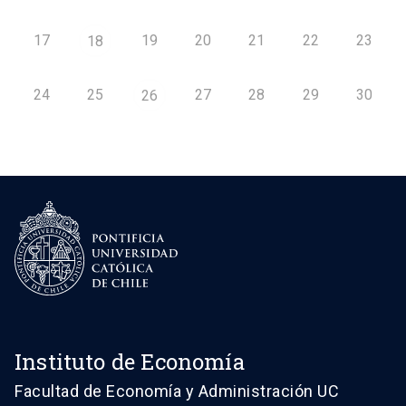
17
19
20
21
22
23
18
24
25
27
28
29
30
26
Instituto de Economía
Facultad de Economía y Administración UC