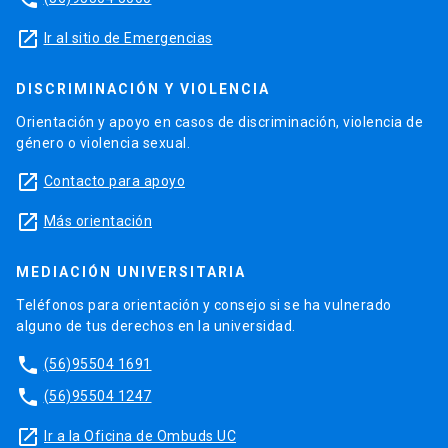
launch
Ir al sitio de Emergencias
DISCRIMINACIÓN Y VIOLENCIA
Orientación y apoyo en casos de discriminación, violencia de
género o violencia sexual.
launch
Contacto para apoyo
launch
Más orientación
MEDIACIÓN UNIVERSITARIA
Teléfonos para orientación y consejo si se ha vulnerado
alguno de tus derechos en la universidad.
phone
(56)95504 1691
phone
(56)95504 1247
launch
Ir a la Oficina de Ombuds UC