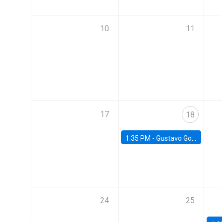
10
11
17
18
1:35 PM -
Gustavo González, Banco Central de Chile
24
25