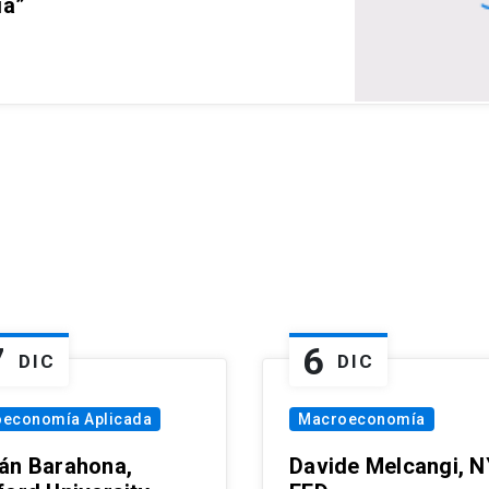
ia”
7
6
DIC
DIC
oeconomía Aplicada
Macroeconomía
án Barahona,
Davide Melcangi, N