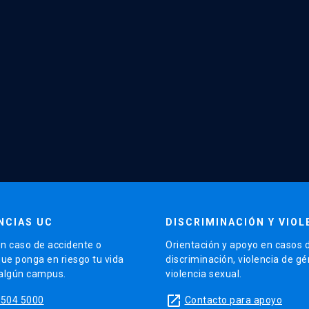
NCIAS UC
DISCRIMINACIÓN Y VIOL
n caso de accidente o
Orientación y apoyo en casos 
que ponga en riesgo tu vida
discriminación, violencia de g
 algún campus.
violencia sexual.
launch
5504 5000
Contacto para apoyo