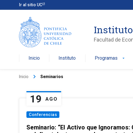
Ir al sitio UC
Institut
Facultad de Eco
Inicio
Instituto
Programas
arrow_drop_down
keyboard_arrow_right
Inicio
Seminarios
19
AGO
Conferencias
Seminario: “El Activo que Ignoramos: