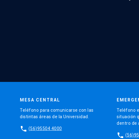
MESA CENTRAL
EMERGE
Teléfono para comunicarse con las
Teléfono e
distintas áreas de la Universidad.
situación 
dentro de
phone
(56)95504 4000
phone
(56)9