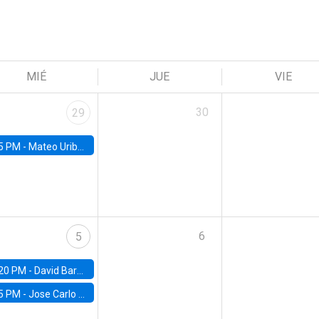
MIÉ
JUE
VIE
30
29
5 PM -
Mateo Uribe-Castro, Universidad de los Andes (Colombia)
6
5
20 PM -
David Bardey, Universidad de los Andes - CEDE
5 PM -
Jose Carlo Bermudez, UC (ME) & World Bank