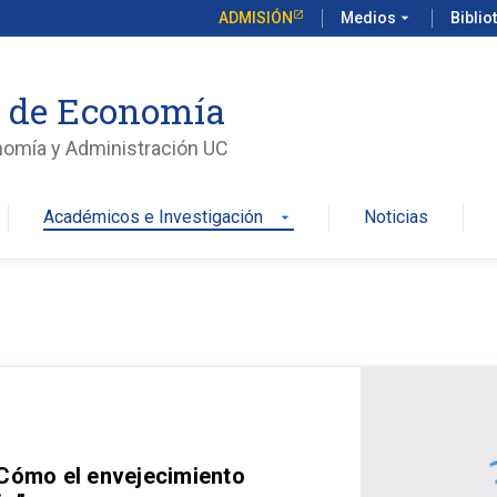
ADMISIÓN
Medios
arrow_drop_down
Biblio
o de Economía
nomía y Administración UC
Académicos e Investigación
Noticias
arrow_drop_down
 Cómo el envejecimiento