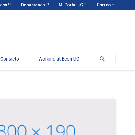
teca
Donaciones
Mi Portal UC
Correo
arrow_drop_down
search
Contacto
Working at Econ UC