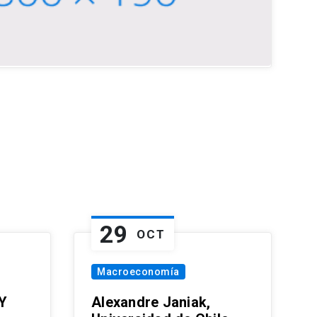
29
OCT
Macroeconomía
Y
Alexandre Janiak,