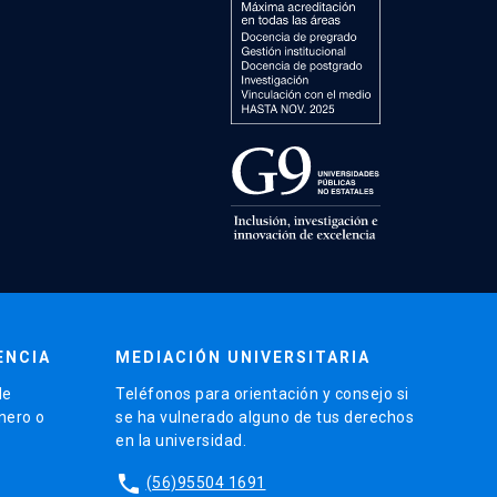
ENCIA
MEDIACIÓN UNIVERSITARIA
de
Teléfonos para orientación y consejo si
énero o
se ha vulnerado alguno de tus derechos
en la universidad.
phone
(56)95504 1691