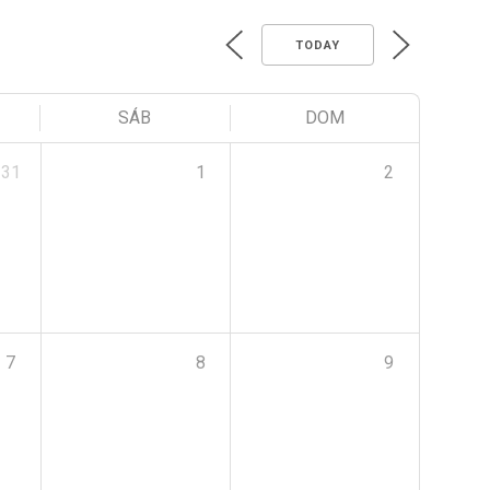
TODAY
SÁB
DOM
31
1
2
7
8
9