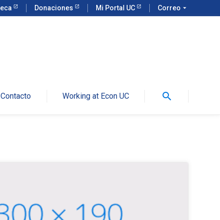
teca
Donaciones
Mi Portal UC
Correo
arrow_drop_down
search
Contacto
Working at Econ UC