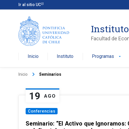
Ir al sitio UC
Institut
Facultad de Eco
Inicio
Instituto
Programas
arrow_drop_down
keyboard_arrow_right
Inicio
Seminarios
19
AGO
Conferencias
Seminario: “El Activo que Ignoramos: