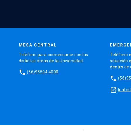
MESA CENTRAL
EMERGE
Teléfono para comunicarse con las
Teléfono e
distintas áreas de la Universidad.
situación 
dentro de
phone
(56)95504 4000
phone
(56)9
launch
Ir al 