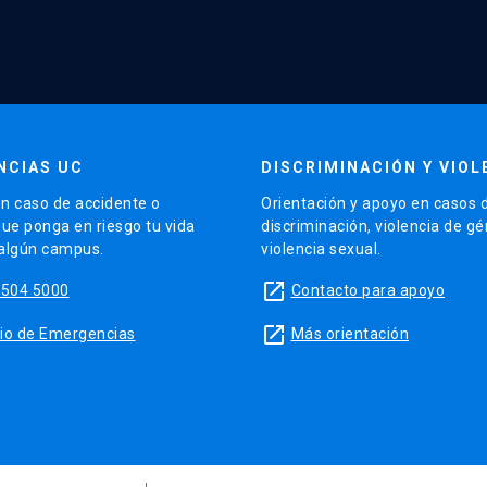
NCIAS UC
DISCRIMINACIÓN Y VIOL
n caso de accidente o
Orientación y apoyo en casos 
que ponga en riesgo tu vida
discriminación, violencia de g
 algún campus.
violencia sexual.
launch
5504 5000
Contacto para apoyo
launch
sitio de Emergencias
Más orientación