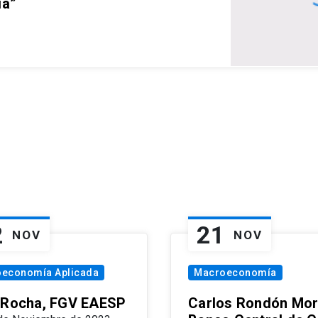
ia”
2
21
NOV
NOV
oeconomía Aplicada
Macroeconomía
 Rocha, FGV EAESP
Carlos Rondón Mor