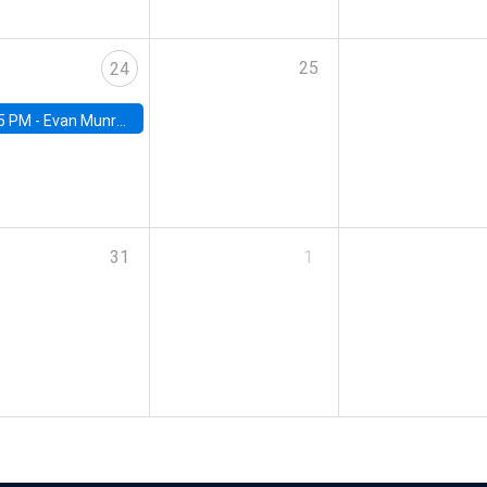
25
24
5 PM -
Evan Munro, Neyman Visiting Assistant Professor in the Department of Statistics at UC Berkeley
31
1