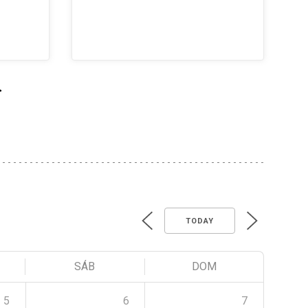
>
TODAY
SÁB
DOM
5
6
7