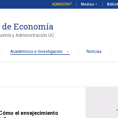
ADMISIÓN
Medios
arrow_drop_down
Biblio
o de Economía
nomía y Administración UC
Académicos e Investigación
Noticias
arrow_drop_down
 Cómo el envejecimiento