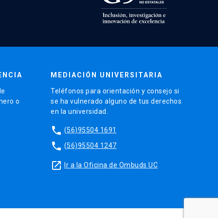
ENCIA
MEDIACIÓN UNIVERSITARIA
de
Teléfonos para orientación y consejo si
énero o
se ha vulnerado alguno de tus derechos
en la universidad.
phone
(56)95504 1691
phone
(56)95504 1247
launch
Ir a la Oficina de Ombuds UC