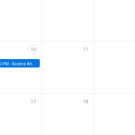
11
10
5 PM -
Beatriz Ahumada, PhD candidate, Universidad de Pittsburgh
17
18